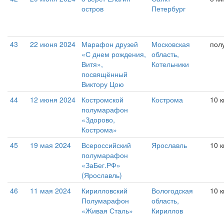
остров
Петербург
43
22 июня 2024
Марафон друзей
Московская
пол
«С днем рождения,
область,
Витя»,
Котельники
посвящённый
Виктору Цою
44
12 июня 2024
Костромской
Кострома
10 
полумарафон
«Здорово,
Кострома»
45
19 мая 2024
Всероссийский
Ярославль
10 
полумарафон
«ЗаБег.РФ»
(Ярославль)
46
11 мая 2024
Кирилловский
Вологодская
10 к
Полумарафон
область,
«Живая Сталь»
Кириллов