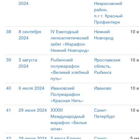
2024
Некрасовский
район,
п.г.т. Красный
Профинтерн
38
8 сентября
IV Ежегодный
Нижний
10 
2024
легкоатлетический
Новгород
забег «Марафон
Нижний Новгород»
39
3 августа
Рыбинский
Ярославская
10 
2024
полумарафон
область,
«Великий хлебный
Рыбинск
путь»
40
6 июля 2024
Ивановский
Иваново
10 
Полумарафон
«Красная Нить»
41
29 июня 2024
XXXIII
Санкт-
10 
Международный
Петербург
марафон «Белые
ночи»
42
29 июня 2024
5 вёрст Елагин
Санкт-
5 км