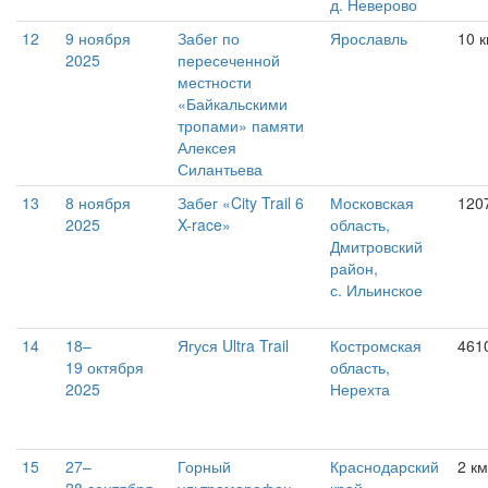
д. Неверово
12
9 ноября
Забег по
Ярославль
10 
2025
пересеченной
местности
«Байкальскими
тропами» памяти
Алексея
Силантьева
13
8 ноября
Забег «City Trail 6
Московская
120
2025
X-race»
область,
Дмитровский
район,
с. Ильинское
14
18–
Ягуся Ultra Trail
Костромская
461
19 октября
область,
2025
Нерехта
15
27–
Горный
Краснодарский
2 к