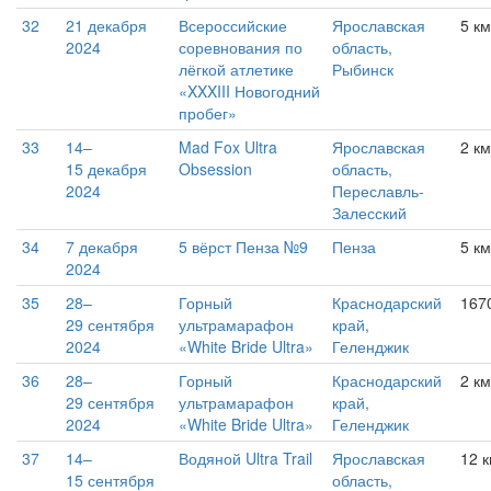
32
21 декабря
Всероссийские
Ярославская
5 км
2024
соревнования по
область,
лёгкой атлетике
Рыбинск
«XXXIII Новогодний
пробег»
33
14–
Mad Fox Ultra
Ярославская
2 км
15 декабря
Obsession
область,
2024
Переславль-
Залесский
34
7 декабря
5 вёрст Пенза №9
Пенза
5 км
2024
35
28–
Горный
Краснодарский
167
29 сентября
ультрамарафон
край,
2024
«White Bride Ultra»
Геленджик
36
28–
Горный
Краснодарский
2 к
29 сентября
ультрамарафон
край,
2024
«White Bride Ultra»
Геленджик
37
14–
Водяной Ultra Trail
Ярославская
12 
15 сентября
область,