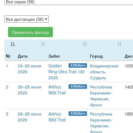
Применить фильтр
№
Дата
Забег
Город
Дис
1
24–26 июля
Golden
Владимирская
1030
КЛБМатч
2026
Ring Ultra Trail 100
область,
2026
Суздаль
2
26–28 июня
Arkhyz
Республика
1420
КЛБМатч
2026
Wild Trail
Карачаево-
Черкесия,
Архыз
3
26–28 июня
Arkhyz
Республика
1850
КЛБМатч
2026
Wild Trail
Карачаево-
Черкесия,
Архыз