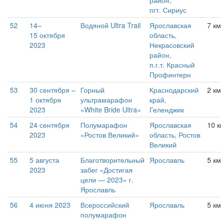
район,
пгт. Сириус
52
14–
Водяной Ultra Trail
Ярославская
7 к
15 октября
область,
2023
Некрасовский
район,
п.г.т. Красный
Профинтерн
53
30 сентября –
Горный
Краснодарский
2 к
1 октября
ультрамарафон
край,
2023
«White Bride Ultra»
Геленджик
54
24 сентября
Полумарафон
Ярославская
10 
2023
«Ростов Великий»
область, Ростов
Великий
55
5 августа
Благотворительный
Ярославль
5 км
2023
забег «Достигая
цели — 2023» г.
Ярославль
56
4 июня 2023
Всероссийский
Ярославль
5 км
полумарафон