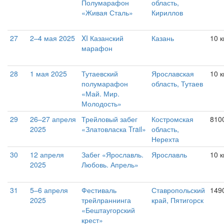
Полумарафон
область,
«Живая Сталь»
Кириллов
27
2–4 мая 2025
XI Казанский
Казань
10 
марафон
28
1 мая 2025
Тутаевский
Ярославская
10 
полумарафон
область, Тутаев
«Май. Мир.
Молодость»
29
26–27 апреля
Трейловый забег
Костромская
810
2025
«Златовласка Trail»
область,
Нерехта
30
12 апреля
Забег «Ярославль.
Ярославль
10 
2025
Любовь. Апрель»
31
5–6 апреля
Фестиваль
Ставропольский
149
2025
трейлраннинга
край, Пятигорск
«Бештаугорский
крест»