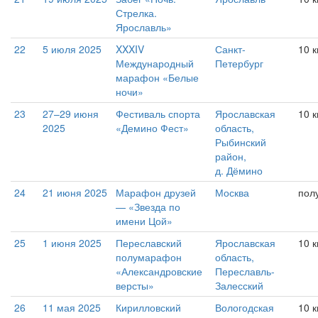
Стрелка.
Ярославль»
22
5 июля 2025
XXXIV
Санкт-
10 
Международный
Петербург
марафон «Белые
ночи»
23
27–29 июня
Фестиваль спорта
Ярославская
10 к
2025
«Демино Фест»
область,
Рыбинский
район,
д. Дёмино
24
21 июня 2025
Марафон друзей
Москва
пол
— «Звезда по
имени Цой»
25
1 июня 2025
Переславский
Ярославская
10 
полумарафон
область,
«Александровские
Переславль-
версты»
Залесский
26
11 мая 2025
Кирилловский
Вологодская
10 к