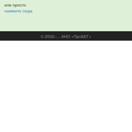
или просто
нажмите сюда
© 2002–... АНО «ПроБЕГ»