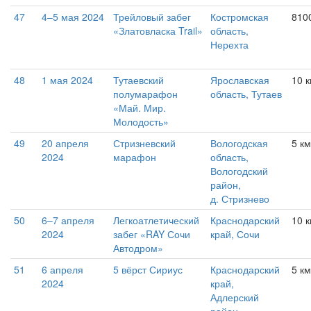
47
4–5 мая 2024
Трейловый забег
Костромская
810
«Златовласка Trail»
область,
Нерехта
48
1 мая 2024
Тутаевский
Ярославская
10 
полумарафон
область, Тутаев
«Май. Мир.
Молодость»
49
20 апреля
Стризневский
Вологодская
5 км
2024
марафон
область,
Вологодский
район,
д. Стризнево
50
6–7 апреля
Легкоатлетический
Краснодарский
10 
2024
забег «RAY Сочи
край, Сочи
Автодром»
51
6 апреля
5 вёрст Сириус
Краснодарский
5 км
2024
край,
Адлерский