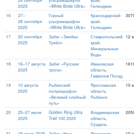
28 сентября
ультрамарафон
край,
2025
«White Bride Ultra»
Геленджик
16
27–
Горный
Краснодарский
307
28 сентября
ультрамарафон
край,
2025
«White Bride Ultra»
Геленджик
17
20 сентября
Забег «Змейка
Ставропольский
12 
2025
Трейл»
край,
Минеральные
Воды
18
16–17 августа
Забег «Русская
Ивановская
161
2025
тропа»
область,
Гаврилов Посад
19
10 августа
Рыбинский
Ярославская
10 
2025
полумарафон
область,
«Великий хлебный
Рыбинск
путь»
20
25–27 июля
Golden Ring Ultra
Владимирская
205
2025
Trail 100 2025
область,
Суздаль
21
19 июля 2025
Забег «Ночь.
Ярославль
10 