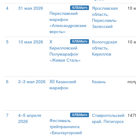
4
31 мая 2026
Ярославская
10 
КЛБМатч
Переславский
область,
марафон
Переславль-
«Александровские
Залесский
версты»
5
10 мая 2026
X
Вологодская
10 к
КЛБМатч
Кирилловский
область,
Полумарафон
Кириллов
«Живая Сталь»
6
2–3 мая 2026
XII Казанский
Казань
пол
марафон
7
4–5 апреля
Ставропольский
147
КЛБМатч
Фестиваль
2026
край, Пятигорск
трейлраннинга
«Бештаугорский