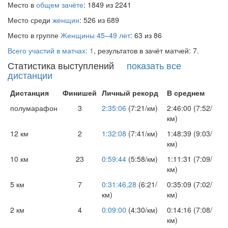
Место в
общем зачёте
: 1849 из 2241
Место среди
женщин
: 526 из 689
Место в группе
Женщины 45–49 лет
: 63 из 86
Всего участий в матчах: 1
, результатов в зачёт матчей: 7.
Статистика выступлений
показать все
дистанции
Дистанция
Финишей
Личный рекорд
В среднем
полумарафон
3
2:35:06
(7:21/км)
2:46:00 (7:52/
км)
12 км
2
1:32:08
(7:41/км)
1:48:39 (9:03/
км)
10 км
23
0:59:44
(5:58/км)
1:11:31 (7:09/
км)
5 км
7
0:31:46,28
(6:21/
0:35:09 (7:02/
км)
км)
2 км
4
0:09:00
(4:30/км)
0:14:16 (7:08/
км)