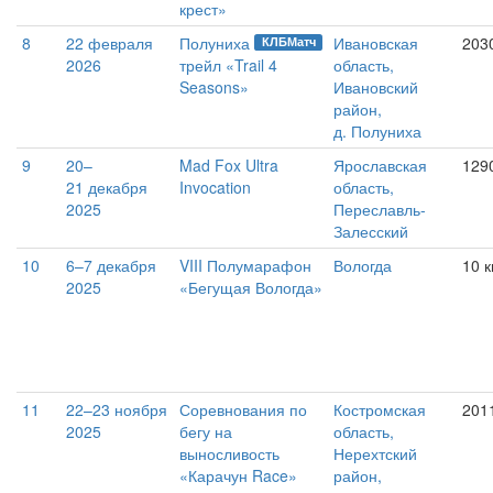
крест»
8
22 февраля
Полуниха
Ивановская
203
КЛБМатч
2026
трейл «Trail 4
область,
Seasons»
Ивановский
район,
д. Полуниха
9
20–
Mad Fox Ultra
Ярославская
129
21 декабря
Invocation
область,
2025
Переславль-
Залесский
10
6–7 декабря
VIII Полумарафон
Вологда
10 
2025
«Бегущая Вологда»
11
22–23 ноября
Соревнования по
Костромская
201
2025
бегу на
область,
выносливость
Нерехтский
«Карачун Race»
район,