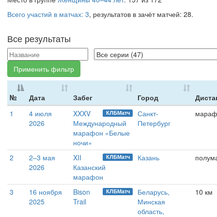
Всего участий в матчах: 3
, результатов в зачёт матчей: 28.
Все результаты
Применить фильтр
№
Дата
Забег
Город
Диста
1
4 июля
XXXV
Санкт-
мараф
КЛБМатч
2026
Международный
Петербург
марафон «Белые
ночи»
2
2–3 мая
XII
Казань
полум
КЛБМатч
2026
Казанский
марафон
3
16 ноября
Bison
Беларусь,
10 км
КЛБМатч
2025
Trail
Минская
область,