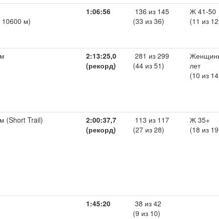
1:06:56
136 из 145
Ж 41-50
: 10600 м)
(33 из 36)
(11 из 12
 м
2:13:25,0
281 из 299
Женщины
(рекорд)
(44 из 51)
лет
(10 из 14
 (Short Trail)
2:00:37,7
113 из 117
Ж 35+
(рекорд)
(27 из 28)
(18 из 19
1:45:20
38 из 42
(9 из 10)