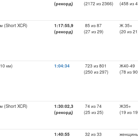
(рекорд)
(2172 из 2366)
(458 из 4
м (Short XCR)
1:17:55,9
85 из 87
Ж 35+
(рекорд)
(27 из 29)
(20 из 21
(10 км)
1:04:34
723 из 801
Ж40-49
(250 из 297)
(78 из 90
м (Short XCR)
1:30:02,3
74 из 74
Ж35+
(рекорд)
(25 из 25)
(19 из 19
1:40:55
32 из 33
женщины