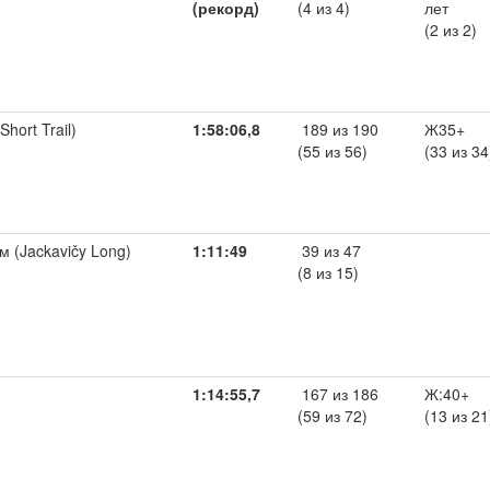
(рекорд)
(4 из 4)
лет
(2 из 2)
Short Trail)
1:58:06,8
189 из 190
Ж35+
(55 из 56)
(33 из 34
м (Jackavičy Long)
1:11:49
39 из 47
(8 из 15)
1:14:55,7
167 из 186
Ж:40+
(59 из 72)
(13 из 21