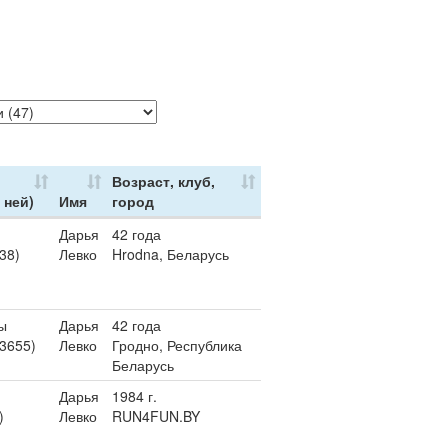
Возраст, клуб,
 ней)
Имя
город
Дарья
42 года
38)
Левко
Hrodna, Беларусь
ы
Дарья
42 года
 3655)
Левко
Гродно, Республика
Беларусь
Дарья
1984 г.
)
Левко
RUN4FUN.BY