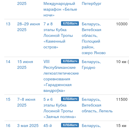
2025
Международный
Петербург
марафон «Белые
ночи»
13
28–29 июня
7 и 8
Беларусь,
10300 
КЛБМатч
2025
этапы Кубка
Витебская
Лосиной Тропы
область,
«Каменный
Полоцкий
остров»
район,
озеро Яново
14
15 июня
VIII
Беларусь,
10 км 
КЛБМатч
2025
Республиканские
Гродно
легкоатлетические
соревнования
«Гарадзенская
вандроўка»
15
7–8 июня
5 и 6
Беларусь,
11500 
КЛБМатч
2025
этапы Кубка
Витебская
Лосиной Тропы
область, Лепель
«Заячья поляна»
16
3 мая 2025
45-й
Беларусь,
15 км
КЛБМатч