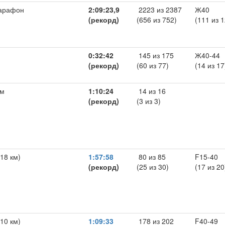
арафон
2:09:23,9
2223 из 2387
Ж40
(рекорд)
(656 из 752)
(111 из 1
0:32:42
145 из 175
Ж40-44
(рекорд)
(60 из 77)
(14 из 17
 м
1:10:24
14 из 16
(рекорд)
(3 из 3)
(18 км)
1:57:58
80 из 85
F15-40
(рекорд)
(25 из 30)
(17 из 20
(10 км)
1:09:33
178 из 202
F40-49