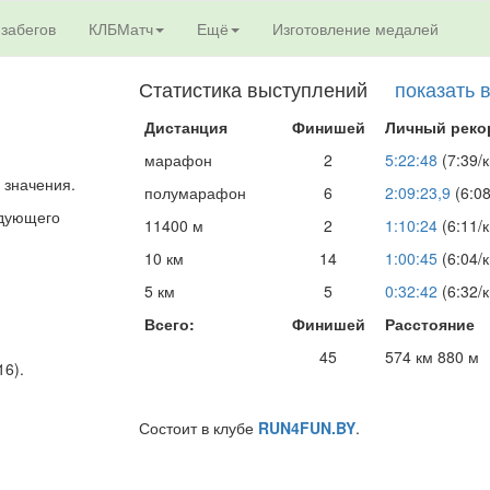
 забегов
КЛБМатч
Ещё
Изготовление медалей
Статистика выступлений
показать 
Дистанция
Финишей
Личный реко
марафон
2
5:22:48
(7:39/
 значения.
полумарафон
6
2:09:23,9
(6:08
едующего
11400 м
2
1:10:24
(6:11/
10 км
14
1:00:45
(6:04/
5 км
5
0:32:42
(6:32/
Всего:
Финишей
Расстояние
45
574 км 880 м
16).
Состоит в клубе
RUN4FUN.BY
.