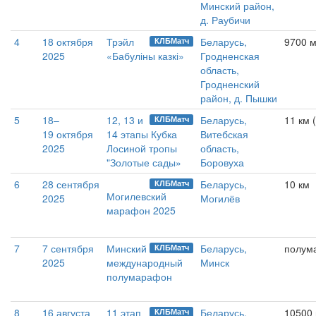
Минский район,
д. Раубичи
4
18 октября
Трэйл
Беларусь,
9700 м
КЛБМатч
2025
«Бабуліны казкі»
Гродненская
область,
Гродненский
район, д. Пышки
5
18–
12, 13 и
Беларусь,
11 км (
КЛБМатч
19 октября
14 этапы Кубка
Витебская
2025
Лосиной тропы
область,
"Золотые сады»
Боровуха
6
28 сентября
Беларусь,
10 км
КЛБМатч
Могилевский
2025
Могилёв
марафон 2025
7
7 сентября
Минский
Беларусь,
полум
КЛБМатч
2025
международный
Минск
полумарафон
8
16 августа
11 этап
Беларусь,
10500
КЛБМатч