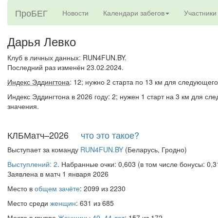
ПроБЕГ
Новости
Календари забегов
Участники
Дарья Левко
Клуб в личных данных: RUN4FUN.BY.
Последний раз изменён 23.02.2024.
Индекс Эддингтона
: 12; нужно 2 старта по 13 км для следующего
Индекс Эддингтона в 2026 году: 2; нужен 1 старт на 3 км для сл
значения.
КЛБМатч–2026
что это такое?
Выступает за команду
RUN4FUN.BY
(Беларусь, Гродно)
Выступлений: 2
. Набранные очки: 0,603 (в том числе бонусы: 0,3
Заявлена в матч 1 января 2026
Место в
общем зачёте
: 2099 из 2230
Место среди
женщин
: 631 из 685
Место в группе
Женщины 40–44 лет
: 157 из 172