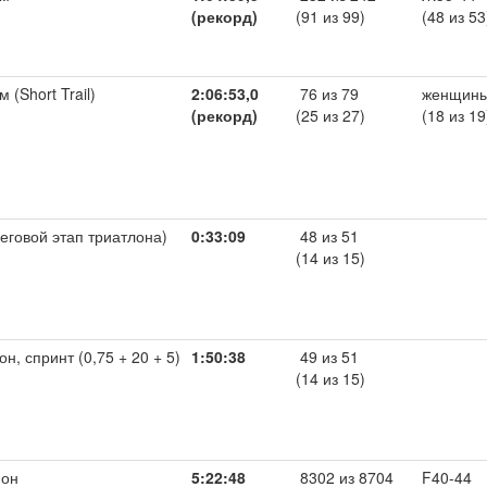
(рекорд)
(91 из 99)
(48 из 53
 (Short Trail)
2:06:53,0
76 из 79
женщины
(рекорд)
(25 из 27)
(18 из 19
беговой этап триатлона)
0:33:09
48 из 51
(14 из 15)
он, спринт (0,75 + 20 + 5)
1:50:38
49 из 51
(14 из 15)
он
5:22:48
8302 из 8704
F40-44