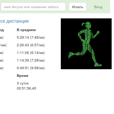
Искать
Вход
все дистанции
рд
В среднем
км)
5:29:14 (7:48/км)
/км)
2:26:43 (6:57/км)
км)
1:11:06 (6:14/км)
км)
1:14:39 (7:28/км)
км)
0:49:51 (9:58/км)
Время
3 суток
00:51:56,40