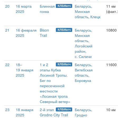
20
16 марта
Блинная
Беларусь,
11 км
КЛБМатч
2025
гонка
Минская
(факт.
область, Клецк
21
16 февраля
Bison
Беларусь,
10800
КЛБМатч
2025
Trail
Минская
область,
Логойский
район,
с. Силичи
22
18–
1 и 2
Беларусь,
11600 м
КЛБМатч
19 января
этапы Кубка
Витебская
2025
Лосиной Тропы.
область,
Бег по
Боровуха
пересеченной
местности
«Лосиная тропа
Северный ветер»
23
18 января
2-й этап
Беларусь,
10 км
КЛБМатч
2025
Grodno City Trail
Гродно