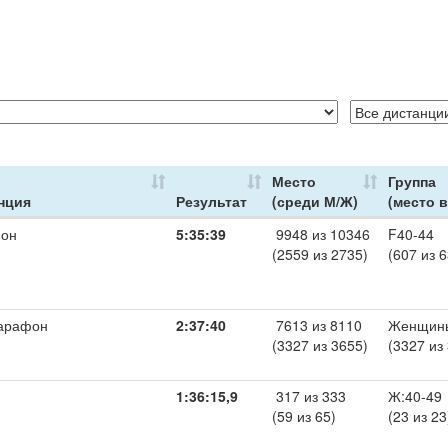
Место
Группа
нция
Результат
(среди М/Ж)
(место в
он
5:35:39
9948 из 10346
F40-44
(2559 из 2735)
(607 из 6
арафон
2:37:40
7613 из 8110
Женщин
(3327 из 3655)
(3327 из
1:36:15,9
317 из 333
Ж:40-49
(59 из 65)
(23 из 23