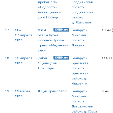
пробег КЛБ
Гродненская
«Бодрость»,
область,
посвященный
Гродненский
Дню Победы
район,
д. Житомля
17
26–
3 и 4
Беларусь,
10 км (
КЛБМатч
27 апреля
этапы Кубка
Минская
2025
Лосиной Тропы.
область,
Трейл «Медвежий
Логойск
лес»
18
12 апреля
Забег
Беларусь,
11400 
КЛБМатч
2025
Яцкавіцскія
Брестская
Прасторы.
область,
Брестский
район, д.
Яцковичи
19
29 марта
Юцки Трейл 2025
Беларусь,
5 км
2025
Минская
область,
Дзержинский
район, д. Юцки