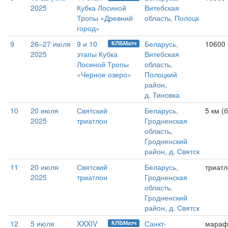
2025
Кубка Лосиной
Витебская
Тропы «Древний
область, Полоцк
город»
9
26–27 июля
9 и 10
Беларусь,
10600 м
КЛБМатч
2025
этапы Кубка
Витебская
Лосиной Тропы
область,
«Черное озеро»
Полоцкий
район,
д. Тиновка
10
20 июля
Святский
Беларусь,
5 км (
2025
триатлон
Гродненская
область,
Гродненский
район, д. Святск
11
20 июля
Святский
Беларусь,
триатл
2025
триатлон
Гродненская
область,
Гродненский
район, д. Святск
12
5 июля
XXXIV
Санкт-
мараф
КЛБМатч