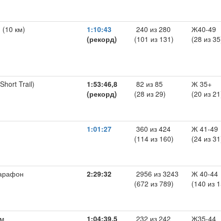
 (10 км)
1:10:43
240 из 280
Ж40-49
(рекорд)
(101 из 131)
(28 из 35
Short Trail)
1:53:46,8
82 из 85
Ж 35+
(рекорд)
(28 из 29)
(20 из 21
1:01:27
360 из 424
Ж 41-49
(114 из 160)
(24 из 31
арафон
2:29:32
2956 из 3243
Ж 40-44
(672 из 789)
(140 из 1
 м
1:04:39,5
232 из 242
Ж35-44