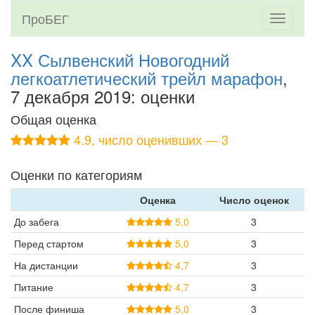
ПроБЕГ
Toggle
navigati
XX Сылвенский Новогодний
легкоатлетический трейл марафон
,
7 декабря 2019: оценки
Общая оценка
4.9, число оценивших — 3
Оценки по категориям
Оценка
Число оценок
До забега
5,0
3
Перед стартом
5,0
3
На дистанции
4,7
3
Питание
4,7
3
После финиша
5,0
3