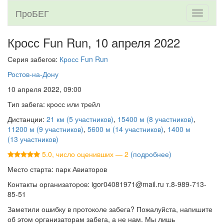
ПроБЕГ
Toggle
navigati
Кросс Fun Run,
10 апреля 2022
Серия забегов:
Кросс Fun Run
Ростов-на-Дону
10 апреля 2022, 09:00
Тип забега: кросс или трейл
Дистанции:
21 км (5 участников)
,
15400 м (8 участников)
,
11200 м (9 участников)
,
5600 м (14 участников)
,
1400 м
(13 участников)
5.0, число оценивших — 2
(подробнее)
Место старта: парк Авиаторов
Контакты организаторов: igor04081971@mail.ru т.8-989-713-
85-51
Заметили ошибку в протоколе забега? Пожалуйста, напишите
об этом организаторам забега, а не нам. Мы лишь