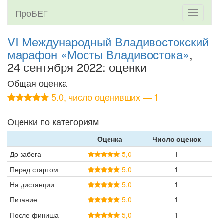
ПроБЕГ
Toggle
navigati
VI Международный Владивостокский
марафон «Мосты Владивостока»
,
24 сентября 2022: оценки
Общая оценка
5.0, число оценивших — 1
Оценки по категориям
Оценка
Число оценок
До забега
5,0
1
Перед стартом
5,0
1
На дистанции
5,0
1
Питание
5,0
1
После финиша
5,0
1