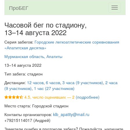
ПроБЕГ
Toggle
navigati
Часовой бег по стадиону,
13–14 августа 2022
Серия забегов:
Городские легкоатлетические соревнования
«Апатитская десятка»
Мурманская область, Апатиты
13–14 августа 2022
Тип забега: стадион
Дистанции:
12 часов
,
6 часов
,
3 часа (9 участников)
,
2 часа
(9 участников)
,
1 час (27 участников)
4.5, число оценивших — 2
(подробнее)
Место старта: Городской стадион
Контакты организаторов:
klb_apatity@mail.ru
+79215114017 (Андрей)
Заметили ошибку в протоколе забега? Пожалуйста, напишите