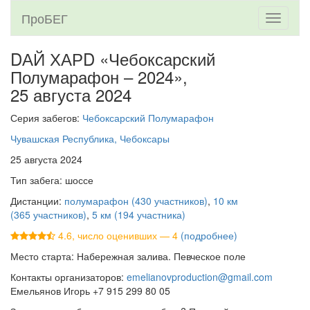
ПроБЕГ
Toggle
navigati
DАЙ ХАРD «Чебоксарский
Полумарафон – 2024»,
25 августа 2024
Серия забегов:
Чебоксарский Полумарафон
Чувашская Республика, Чебоксары
25 августа 2024
Тип забега: шоссе
Дистанции:
полумарафон (430 участников)
,
10 км
(365 участников)
,
5 км (194 участника)
4.6, число оценивших — 4
(подробнее)
Место старта: Набережная залива. Певческое поле
Контакты организаторов:
emelianovproduction@gmail.com
Емельянов Игорь +7 915 299 80 05