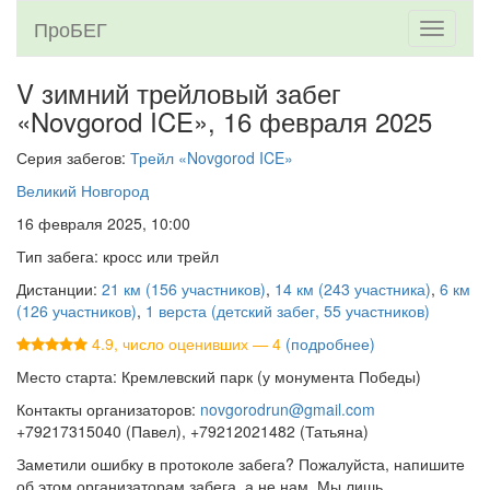
ПроБЕГ
Toggle
navigati
V зимний трейловый забег
«Novgorod ICE»,
16 февраля 2025
Серия забегов:
Трейл «Novgorod ICE»
Великий Новгород
16 февраля 2025, 10:00
Тип забега: кросс или трейл
Дистанции:
21 км (156 участников)
,
14 км (243 участника)
,
6 км
(126 участников)
,
1 верста (детский забег, 55 участников)
4.9, число оценивших — 4
(подробнее)
Место старта: Кремлевский парк (у монумента Победы)
Контакты организаторов:
novgorodrun@gmail.com
+79217315040 (Павел), +79212021482 (Татьяна)
Заметили ошибку в протоколе забега? Пожалуйста, напишите
об этом организаторам забега, а не нам. Мы лишь