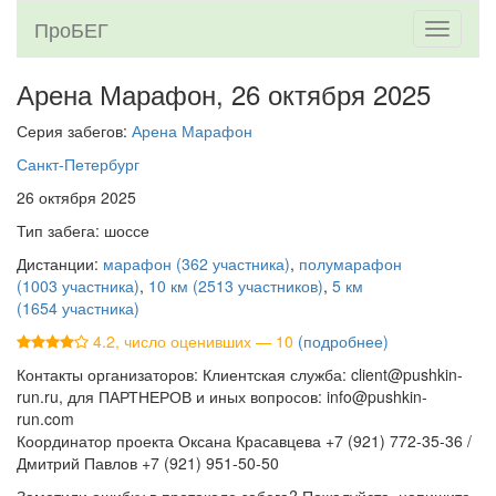
ПроБЕГ
Toggle
navigati
Арена Марафон,
26 октября 2025
Серия забегов:
Арена Марафон
Санкт-Петербург
26 октября 2025
Тип забега: шоссе
Дистанции:
марафон (362 участника)
,
полумарафон
(1003 участника)
,
10 км (2513 участников)
,
5 км
(1654 участника)
4.2, число оценивших — 10
(подробнее)
Контакты организаторов: Клиентская служба: client@pushkin-
run.ru, для ПАРТНЕРОВ и иных вопросов: info@pushkin-
run.com
Координатор проекта Оксана Красавцева +7 (921) 772-35-36 /
Дмитрий Павлов +7 (921) 951-50-50