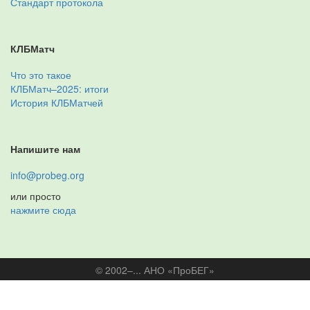
Стандарт протокола
КЛБМатч
Что это такое
КЛБМатч–2025: итоги
История КЛБМатчей
Напишите нам
info@probeg.org
или просто
нажмите сюда
© 2002–... АНО «ПроБЕГ»