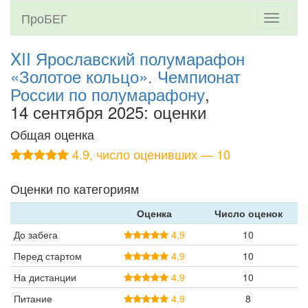
ПроБЕГ
Toggle
navigati
XII Ярославский полумарафон
«Золотое кольцо». Чемпионат
России по полумарафону
,
14 сентября 2025: оценки
Общая оценка
4.9, число оценивших — 10
Оценки по категориям
Оценка
Число оценок
До забега
4,9
10
Перед стартом
4,9
10
На дистанции
4,9
10
Питание
4,9
8