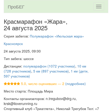
ПроБЕГ
Toggle
navigati
Красмарафон «Жара»,
24 августа 2025
Серия забегов:
Полумарафон «Июльская жара»
Красноярск
24 августа 2025, 09:00
Тип забега: шоссе
Дистанции:
полумарафон (1072 участника)
,
10 км
(728 участников)
,
5 км (897 участников)
,
1 км (дети,
597 участников)
5.0, число оценивших — 2
(подробнее)
Место старта: Площадь Мира
Контакты организаторов: n.tregubov@drg.ru,
krsk@iloverunning.ru
Спортивный клуб «Триатлета», Николай Трегубов Тел: +7