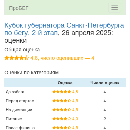
ПроБЕГ
Toggle
navigati
Кубок губернатора Санкт-Петербурга
по бегу. 2-й этап
, 26 апреля 2025:
оценки
Общая оценка
4.6, число оценивших — 4
Оценки по категориям
Оценка
Число оценок
До забега
4,8
4
Перед стартом
4,5
4
На дистанции
4,5
4
Питание
4,0
2
После финиша
4,5
4