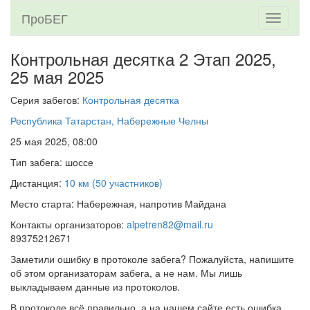
ПроБЕГ
Toggle
navigati
Контрольная десятка 2 Этап 2025,
25 мая 2025
Серия забегов:
Контрольная десятка
Республика Татарстан, Набережные Челны
25 мая 2025, 08:00
Тип забега: шоссе
Дистанция:
10 км (50 участников)
Место старта: Набережная, напротив Майдана
Контакты организаторов:
alpetren82@mail.ru
89375212671
Заметили ошибку в протоколе забега? Пожалуйста, напишите
об этом организаторам забега, а не нам. Мы лишь
выкладываем данные из протоколов.
В протоколе всё правильно, а на нашем сайте есть ошибка