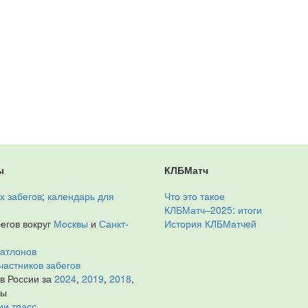
ы
КЛБМатч
х забегов
;
календарь для
Что это такое
КЛБМатч–2025: итоги
егов вокруг
Москвы
и
Санкт-
История КЛБМатчей
иатлонов
частников забегов
 в России за
2024
,
2019
,
2018
,
ды
ии трасс