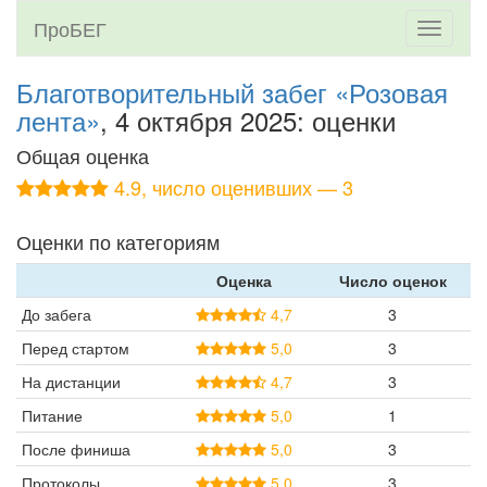
ПроБЕГ
Toggle
navigati
Благотворительный забег «Розовая
лента»
, 4 октября 2025: оценки
Общая оценка
4.9, число оценивших — 3
Оценки по категориям
Оценка
Число оценок
До забега
4,7
3
Перед стартом
5,0
3
На дистанции
4,7
3
Питание
5,0
1
После финиша
5,0
3
Протоколы
5,0
3