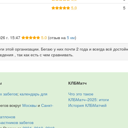
5,0
5
26 г. 15:47
5.0
(отзыв на
5 км
)
и этой организации. Бегаю у них почти 2 года и всегда всё достой
едения , так как есть с чем сравнивать.
ы
КЛБМатч
х забегов
;
календарь для
Что это такое
КЛБМатч–2025: итоги
егов вокруг
Москвы
и
Санкт-
История КЛБМатчей
иатлонов
частников забегов