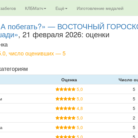
 забегов
КЛБМатч
Ещё
Изготовление медалей
 «А побегать?» — ВОСТОЧНЫЙ ГОРОС
шади»
, 21 февраля 2026: оценки
нка
.0, число оценивших — 5
категориям
Оценка
Число о
5,0
5
м
5,0
5
4,8
5
5,0
2
а
5,0
5
5,0
5