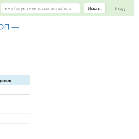
Искать
Вход
КОП —
ценок