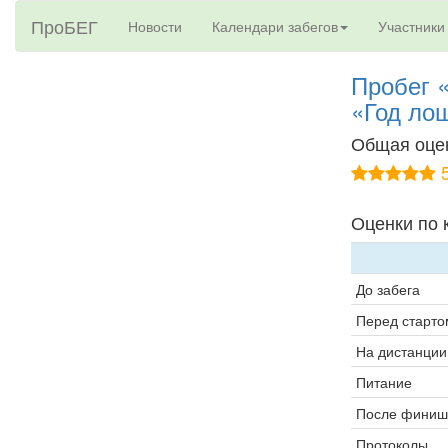
ПроБЕГ
Новости
Календари забегов
Участники
Пробег
«Год ло
Общая оце
5
Оценки по 
До забега
Перед старто
На дистанции
Питание
После финиш
Протоколы