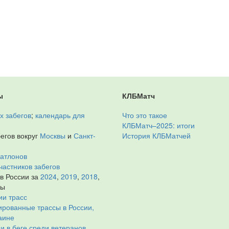
ы
КЛБМатч
х забегов
;
календарь для
Что это такое
КЛБМатч–2025: итоги
егов вокруг
Москвы
и
Санкт-
История КЛБМатчей
иатлонов
частников забегов
 в России за
2024
,
2019
,
2018
,
ды
ии трасс
рованные трассы в России,
аине
и в беге среди ветеранов