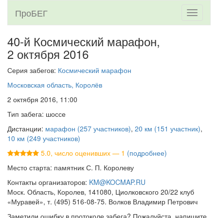
ПроБЕГ
Toggle
navigati
40-й Космический марафон,
2 октября 2016
Серия забегов:
Космический марафон
Московская область, Королёв
2 октября 2016, 11:00
Тип забега: шоссе
Дистанции:
марафон (257 участников)
,
20 км (151 участник)
,
10 км (249 участников)
5.0, число оценивших — 1
(подробнее)
Место старта: памятник С. П. Королеву
Контакты организаторов:
KM@KOCMAP.RU
Моск. Область, Королев, 141080, Циолковского 20/22 клуб
«Муравей», т. (495) 516-08-75. Волков Владимир Петрович
Заметили ошибку в протоколе забега? Пожалуйста, напишите