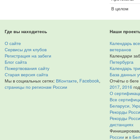
В целом
Где вы находитесь
Наши проект
О сайте
Календарь все
Сервисы для клубов
ветеранов
Регистрация на забеги
Календари заб
Блог сайта
Петербурга
Пожертвования сайту
Календарь тр
Старая версия сайта
База данных у
Мы в социальных сетях:
ВКонтакте
,
Facebook
,
Отчёты о беге
страницы по регионам России
2017
,
2016
го
О сертификац
Все сертифици
Беларуси, Укр
Рекорды Росси
Рекорды Росс
дистанциях
Финишировавш
России
и
в Бе