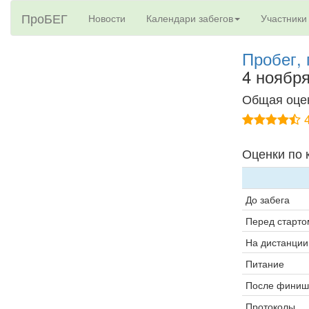
ПроБЕГ
Новости
Календари забегов
Участники
Пробег,
4 ноябр
Общая оце
4
Оценки по 
До забега
Перед старто
На дистанции
Питание
После финиш
Протоколы