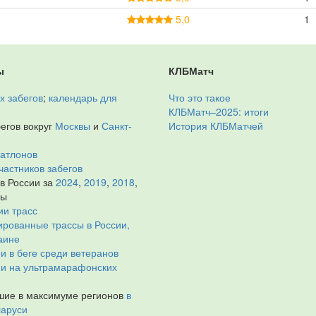
5,0
1
ы
КЛБМатч
х забегов
;
календарь для
Что это такое
КЛБМатч–2025: итоги
егов вокруг
Москвы
и
Санкт-
История КЛБМатчей
иатлонов
частников забегов
 в России за
2024
,
2019
,
2018
,
ды
ии трасс
рованные трассы в России,
аине
и в беге среди ветеранов
ии на ультрамарафонских
ие в максимуме регионов
в
ларуси