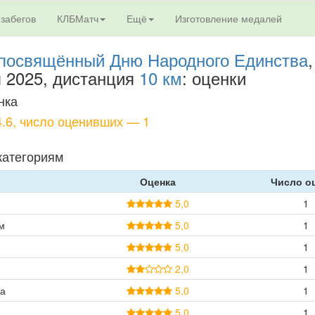
 забегов
КЛБМатч
Ещё
Изготовление медалей
 посвящённый Дню Народного Единства
,
я 2025, дистанция
10 км
: оценки
нка
.6, число оценивших — 1
категориям
Оценка
Число о
5,0
1
м
5,0
1
5,0
1
2,0
1
а
5,0
1
5,0
1