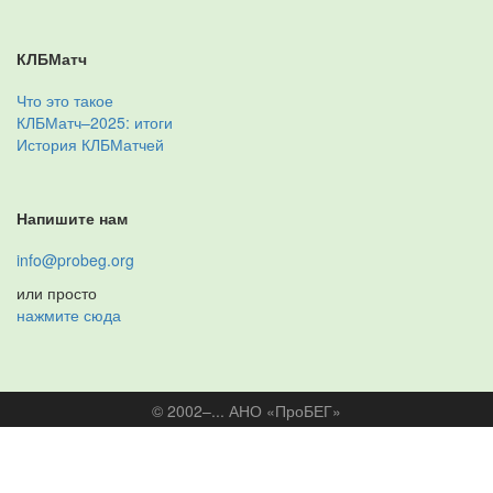
КЛБМатч
Что это такое
КЛБМатч–2025: итоги
История КЛБМатчей
Напишите нам
info@probeg.org
или просто
нажмите сюда
© 2002–... АНО «ПроБЕГ»