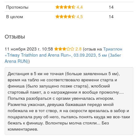
Протоколы
4,4
14
В целом
4,5
14
Отзывы
11 ноября 2023 г. 10:58
2.8
(отзыв на
Триатлон
«Triway Triathlon and Arena Run», 03.09.2023, 5 км (Забег
Arena RUN)
)
Дистанция в 5 км не точная (больше заявленных 5 км),
время на табло не соответствовало времени старта и
финиша (было запущено позже старта), жлобский
стартовый пакет, а о награждении я вообще промолчу....
Попытка разобраться с оргами увенчалась игнором.
Разметка ужасная, девушка бажавшая передо мной
побежала не в тот створ, я на скорости врезалась в забор и
поцарапала руку об него, пытаясь понять кауда же все-таки
бежать к финишу. Волонтеры молча стояли... Без
комментариев.