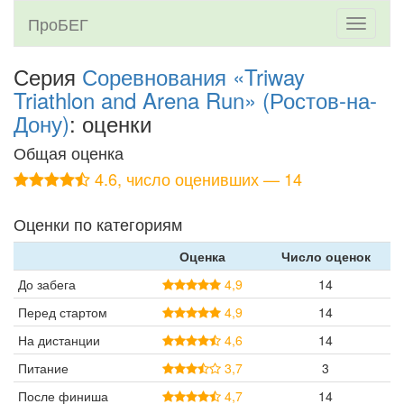
ПроБЕГ
Toggle
navigati
Серия
Соревнования «Triway
Triathlon and Arena Run» (Ростов-на-
Дону)
: оценки
Общая оценка
4.6, число оценивших — 14
Оценки по категориям
Оценка
Число оценок
До забега
4,9
14
Перед стартом
4,9
14
На дистанции
4,6
14
Питание
3,7
3
После финиша
4,7
14