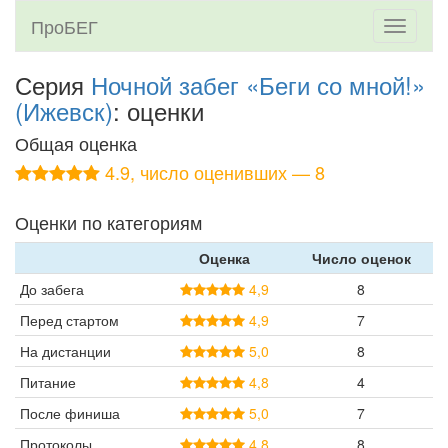
ПроБЕГ
Toggle
navigati
Серия
Ночной забег «Беги со мной!»
(Ижевск)
: оценки
Общая оценка
4.9, число оценивших — 8
Оценки по категориям
Оценка
Число оценок
До забега
4,9
8
Перед стартом
4,9
7
На дистанции
5,0
8
Питание
4,8
4
После финиша
5,0
7
Протоколы
4,8
8