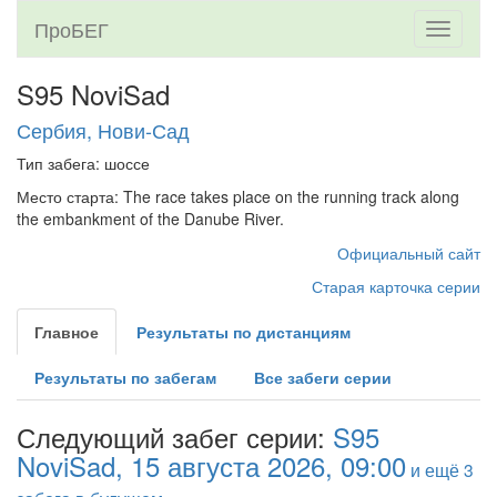
ПроБЕГ
Toggle
navigati
S95 NoviSad
Сербия, Нови-Сад
Тип забега: шоссе
Место старта: The race takes place on the running track along
the embankment of the Danube River.
Официальный сайт
Старая карточка серии
Главное
Результаты по дистанциям
Результаты по забегам
Все забеги серии
Следующий забег серии:
S95
NoviSad, 15 августа 2026, 09:00
и ещё 3