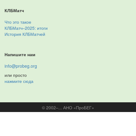
КЛБМатч
Что это такое
КЛБМатч–2025: итоги
История КЛБМатчей
Напишите нам
info@probeg.org
или просто
нажмите сюда
© 2002–... АНО «ПроБЕГ»