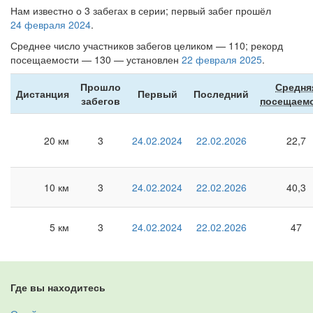
Нам известно о 3 забегах в серии; первый забег прошёл
24 февраля 2024
.
Среднее число участников забегов целиком — 110; рекорд
посещаемости — 130 — установлен
22 февраля 2025
.
Прошло
Средня
Дистанция
Первый
Последний
забегов
посещаем
20 км
3
24.02.2024
22.02.2026
22,7
10 км
3
24.02.2024
22.02.2026
40,3
5 км
3
24.02.2024
22.02.2026
47
Где вы находитесь