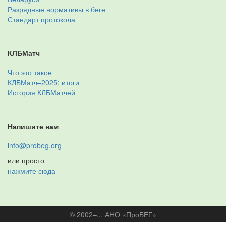
Разрядные нормативы в беге
Стандарт протокола
КЛБМатч
Что это такое
КЛБМатч–2025: итоги
История КЛБМатчей
Напишите нам
info@probeg.org
или просто
нажмите сюда
© 2002–... АНО «ПроБЕГ»