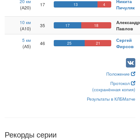
20 км
Никита
17
13
4
(А20)
Пичуляк
10 км
Александр
35
17
18
(А10)
Павлов
5 км
Сергей
46
25
21
(А5)
Фирсов
Положение
Протокол
(сохранённая копия)
Результаты в КЛБМатче
Рекорды серии