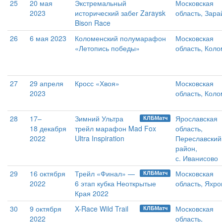
25
20 мая
Экстремальный
Московская
2023
исторический забег Zaraysk
область, Зара
Bison Race
26
6 мая 2023
Коломенский полумарафон
Московская
«Летопись победы»
область, Кол
27
29 апреля
Кросс «Хвоя»
Московская
2023
область, Кол
28
17–
Зимний Ультра
Ярославская
КЛБМатч
18 декабря
трейл марафон Mad Fox
область,
2022
Ultra Inspiration
Переславский
район,
с. Иванисово
29
16 октября
Трейл «Финал» —
Московская
КЛБМатч
2022
6 этап кубка Неоткрытые
область, Яхр
Края 2022
30
9 октября
X-Race Wild Trail
Московская
КЛБМатч
2022
область,