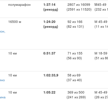
полумарафон
1:37:14
2807 из 16099
M45-49
(рекорд)
(2591 из 11520)
(232 из 
16500 м
1:24:20
92 из 166
М 45-49
(рекорд)
(82 из 131)
(11 из 1
йон,
10 км
0:51:37
71 из 155
М 18-59
(56 из 93)
(51 из 8
10 км
1:02:33,9
58 из 69
ино
(37 из 40)
10 км
1:05:22
369 из 500
М 45-49
омна
(241 из 269)
(26 из 2