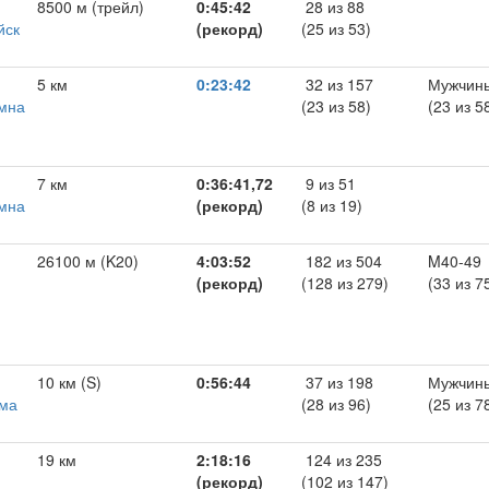
8500 м (трейл)
0:45:42
28 из 88
йск
(рекорд)
(25 из 53)
5 км
0:23:42
32 из 157
Мужчин
омна
(23 из 58)
(23 из 5
7 км
0:36:41,72
9 из 51
омна
(рекорд)
(8 из 19)
26100 м (K20)
4:03:52
182 из 504
M40-49
(рекорд)
(128 из 279)
(33 из 7
10 км (S)
0:56:44
37 из 198
Мужчин
ома
(28 из 96)
(25 из 7
19 км
2:18:16
124 из 235
(рекорд)
(102 из 147)