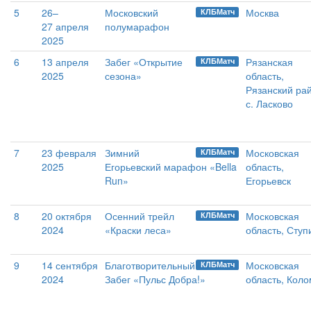
5
26–
Московский
Москва
КЛБМатч
27 апреля
полумарафон
2025
6
13 апреля
Забег «Открытие
Рязанская
КЛБМатч
2025
сезона»
область,
Рязанский ра
с. Ласково
7
23 февраля
Зимний
Московская
КЛБМатч
2025
Егорьевский марафон «Bella
область,
Run»
Егорьевск
8
20 октября
Осенний трейл
Московская
КЛБМатч
2024
«Краски леса»
область, Ступ
9
14 сентября
Благотворительный
Московская
КЛБМатч
2024
Забег «Пульс Добра!»
область, Кол