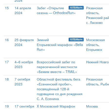
2024
15
14 апреля
Забег «Открытие
Рязанская
КЛБМатч
2024
сезона — OrthodoxRun»
область,
Рязанский ра
с. Ласково
16
25 февраля
Зимний
Московская
КЛБМатч
2024
Егорьевский марафон «Bella
область,
Run»
Егорьевск
17
4–6 ноября
Всероссийский забег по
Нижний Новго
2023
пересеченной местности
«Бежим вместе – TRAIL»
18
7 октября
Областной фестиваль бега
Рязанская
2023
«Есенинский пробег»,
область, Рыб
посвящённый 128-й
годовщине со дня рождения
С. А. Есенина
19
17 сентября
X Московский Марафон
Москва