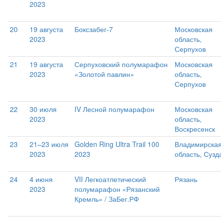
2023
20
19 августа
Боксзабег-7
Московская
2023
область,
Серпухов
21
19 августа
Серпуховский полумарафон
Московская
2023
«Золотой павлин»
область,
Серпухов
22
30 июля
IV Лесной полумарафон
Московская
2023
область,
Воскресенск
23
21–23 июля
Golden Ring Ultra Trail 100
Владимирска
2023
2023
область, Сузд
24
4 июня
VII Легкоатлетический
Рязань
2023
полумарафон «Рязанский
Кремль» / ЗаБег.РФ