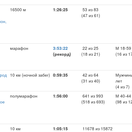
16500 м
1:26:25
53 из 83
(47 из 61)
йон,
марафон
3:53:22
22 из 25
М 18-59
(рекорд)
(18 из 21)
(16 из 1
род
10 км (ночной забег)
0:59:35
42 из 64
Мужчины
(31 из 40)
лет
(4 из 7)
полумарафон
1:56:00
641 из 993
М 40-44
ное
(518 из 693)
(98 из 1
10 км
1:05:15
11678 из 15872