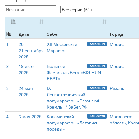
№
Дата
Забег
Город
1
20–
XII Московский
Москва
КЛБМатч
21 сентября
Марафон
2025
2
19 июля
Большой
Москва
КЛБМатч
2025
Фестиваль Бега «BIG RUN
FEST»
3
24 мая
IX
Рязань
КЛБМатч
2025
Легкоатлетический
полумарафон «Рязанский
Кремль» / ЗаБег.РФ
4
3 мая 2025
Коломенский
Московская
КЛБМатч
полумарафон «Летопись
область, Кол
победы»