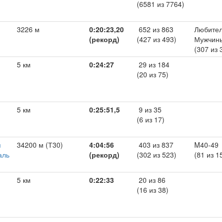
(6581 из 7764)
3226 м
0:20:23,20
652 из 863
Любител
(рекорд)
(427 из 493)
Мужчин
(307 из 
5 км
0:24:27
29 из 184
(20 из 75)
5 км
0:25:51,5
9 из 35
(6 из 17)
я
34200 м (Т30)
4:04:56
403 из 837
M40-49
аль
(рекорд)
(302 из 523)
(81 из 1
5 км
0:22:33
20 из 86
(16 из 38)