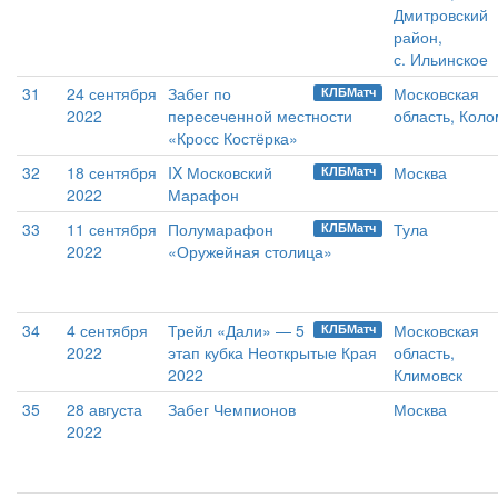
Дмитровский
район,
с. Ильинское
31
24 сентября
Забег по
Московская
КЛБМатч
2022
пересеченной местности
область, Кол
«Кросс Костёрка»
32
18 сентября
IX Московский
Москва
КЛБМатч
2022
Марафон
33
11 сентября
Полумарафон
Тула
КЛБМатч
2022
«Оружейная столица»
34
4 сентября
Трейл «Дали» — 5
Московская
КЛБМатч
2022
этап кубка Неоткрытые Края
область,
2022
Климовск
35
28 августа
Забег Чемпионов
Москва
2022