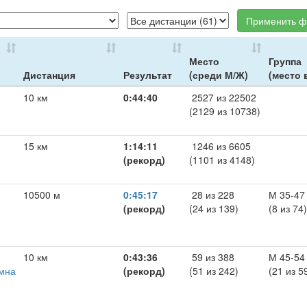
Применить ф
Место
Группа
Дистанция
Результат
(среди М/Ж)
(место 
10 км
0:44:40
2527 из 22502
(2129 из 10738)
15 км
1:14:11
1246 из 6605
(рекорд)
(1101 из 4148)
10500 м
0:45:17
28 из 228
М 35-47
(рекорд)
(24 из 139)
(8 из 74)
10 км
0:43:36
59 из 388
М 45-54
омна
(рекорд)
(51 из 242)
(21 из 5