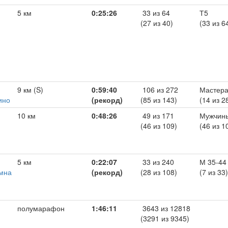
5 км
0:25:26
33 из 64
Т5
(27 из 40)
(33 из 6
9 км (S)
0:59:40
106 из 272
Мастер
ино
(рекорд)
(85 из 143)
(14 из 2
10 км
0:48:26
49 из 171
Мужчин
(46 из 109)
(46 из 1
5 км
0:22:07
33 из 240
М 35-44
омна
(рекорд)
(28 из 108)
(7 из 33)
полумарафон
1:46:11
3643 из 12818
(3291 из 9345)