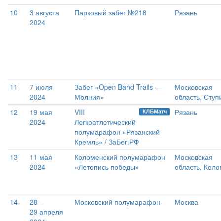
10
3 августа
Парковый забег №218
Рязань
2024
11
7 июля
Забег «Open Band Trails —
Московская
2024
Молния»
область, Ступ
12
19 мая
VIII
Рязань
КЛБМатч
2024
Легкоатлетический
полумарафон «Рязанский
Кремль» / ЗаБег.РФ
13
11 мая
Коломенский полумарафон
Московская
2024
«Летопись победы»
область, Кол
14
28–
Московский полумарафон
Москва
29 апреля