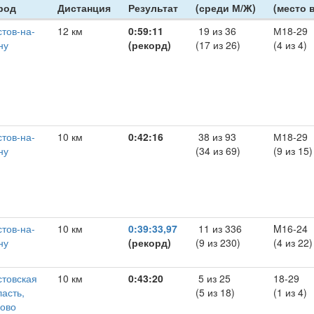
род
Дистанция
Результат
(среди М/Ж)
(место в
стов-на-
12 км
0:59:11
19 из 36
М18-29
ну
(рекорд)
(17 из 26)
(4 из 4)
стов-на-
10 км
0:42:16
38 из 93
М18-29
ну
(34 из 69)
(9 из 15)
стов-на-
10 км
0:39:33,97
11 из 336
M16-24
ну
(рекорд)
(9 из 230)
(4 из 22)
стовская
10 км
0:43:20
5 из 25
18-29
ласть,
(5 из 18)
(1 из 4)
ково