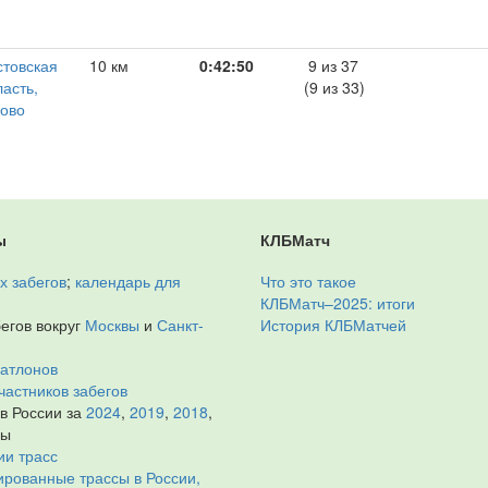
стовская
10 км
0:42:50
9 из 37
ласть,
(9 из 33)
ково
ы
КЛБМатч
х забегов
;
календарь для
Что это такое
КЛБМатч–2025: итоги
егов вокруг
Москвы
и
Санкт-
История КЛБМатчей
иатлонов
частников забегов
 в России за
2024
,
2019
,
2018
,
ды
ии трасс
рованные трассы в России,