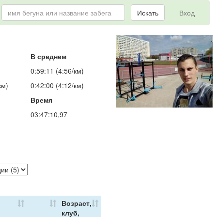
Искать
Вход
В среднем
0:59:11 (4:56/км)
км)
0:42:00 (4:12/км)
Время
03:47:10,97
Возраст,
клуб,