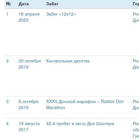
№
Дата
Забег
Го
1
16 апреля
Забег «12х12»
Ро
2023
До
2
20 октября
Контрольная десятка
Ро
2019
До
3
6 октября
XXXV Донской марафон – Rostov Don
Ро
2019
Marathon
До
4
19 августа
42-й пробег в честь Дня Шахтера
Ро
2017
об
Гу