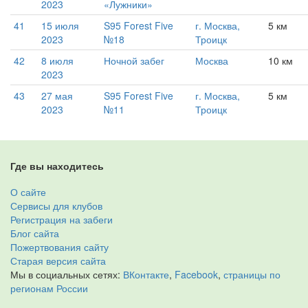
2023
«Лужники»
41
15 июля
S95 Forest Five
г. Москва,
5 км
2023
№18
Троицк
42
8 июля
Ночной забег
Москва
10 км
2023
43
27 мая
S95 Forest Five
г. Москва,
5 км
2023
№11
Троицк
Где вы находитесь
О сайте
Сервисы для клубов
Регистрация на забеги
Блог сайта
Пожертвования сайту
Старая версия сайта
Мы в социальных сетях:
ВКонтакте
,
Facebook
,
страницы по
регионам России