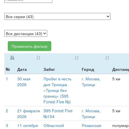
Применить фильтр
№
Дата
Забег
Город
Дистан
1
30 мая
Пробег в честь
г. Москва,
5 км
2026
дня Троицка
Троицк
«Троицк без
границ» (S95
Forest Five №)
2
21 февраля
S95 Forest Five
г. Москва,
5 км
2026
№154
Троицк
3
11 октября
Областной
Рязанская
полума