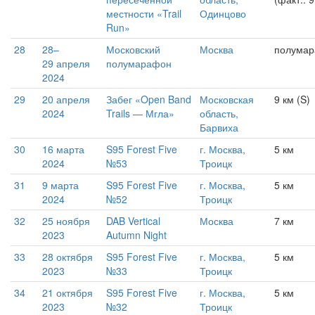
местности «Trail
Одинцово
Run»
28
28–
Московский
Москва
полума
29 апреля
полумарафон
2024
29
20 апреля
Забег «Open Band
Московская
9 км (S)
2024
Trails — Мгла»
область,
Барвиха
30
16 марта
S95 Forest Five
г. Москва,
5 км
2024
№53
Троицк
31
9 марта
S95 Forest Five
г. Москва,
5 км
2024
№52
Троицк
32
25 ноября
DAB Vertical
Москва
7 км
2023
Autumn Night
33
28 октября
S95 Forest Five
г. Москва,
5 км
2023
№33
Троицк
34
21 октября
S95 Forest Five
г. Москва,
5 км
2023
№32
Троицк