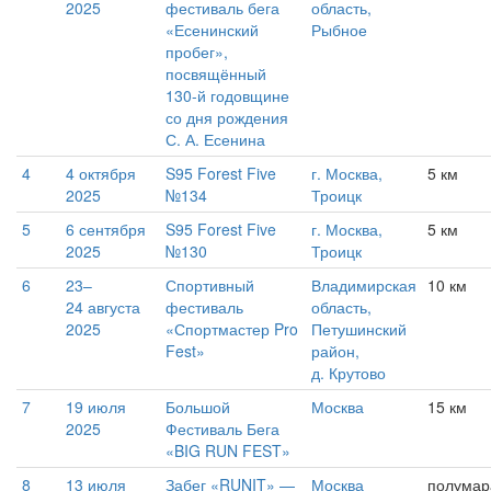
2025
фестиваль бега
область,
«Есенинский
Рыбное
пробег»,
посвящённый
130-й годовщине
со дня рождения
С. А. Есенина
4
4 октября
S95 Forest Five
г. Москва,
5 км
2025
№134
Троицк
5
6 сентября
S95 Forest Five
г. Москва,
5 км
2025
№130
Троицк
6
23–
Спортивный
Владимирская
10 км
24 августа
фестиваль
область,
2025
«Спортмастер Pro
Петушинский
Fest»
район,
д. Крутово
7
19 июля
Большой
Москва
15 км
2025
Фестиваль Бега
«BIG RUN FEST»
8
13 июля
Забег «RUNIT» —
Москва
полума