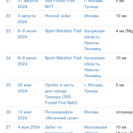
21
31 августа
S95 Forest Five
г. Москва,
5 км
2024
№77
Троицк
22
3 августа
Ночной забег
Москва
10 км
2024
23
8–9 июня
Sport-Marafon Trail
Калужская
4 км (Nig
2024
область,
Никола-
Ленивец
24
8–9 июня
Sport-Marafon Trail
Калужская
10 км
2024
область,
Никола-
Ленивец
25
25 мая
Пробег в честь
г. Москва,
5 км
2024
дня города
Троицк
Троицка (S95
Forest Five №63)
26
12 мая
Полумарафон
Москва
полума
2024
«Весенний гром»
27
4 мая 2024
Забег по
Московская
10 км
пересеченной
область,
(факт.: 