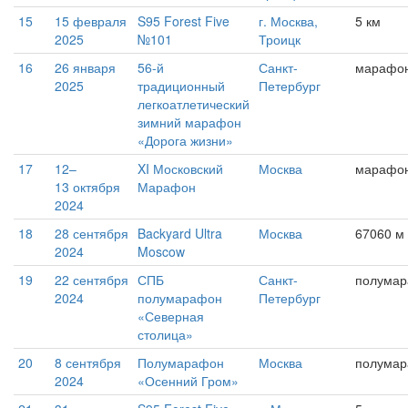
15
15 февраля
S95 Forest Five
г. Москва,
5 км
2025
№101
Троицк
16
26 января
56-й
Санкт-
марафо
2025
традиционный
Петербург
легкоатлетический
зимний марафон
«Дорога жизни»
17
12–
XI Московский
Москва
марафо
13 октября
Марафон
2024
18
28 сентября
Backyard Ultra
Москва
67060 м
2024
Moscow
19
22 сентября
СПБ
Санкт-
полума
2024
полумарафон
Петербург
«Северная
столица»
20
8 сентября
Полумарафон
Москва
полума
2024
«Осенний Гром»