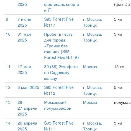
2025
фестиваль спорта
(факт.: 
и IT
9
7 июня
S95 Forest Five
г. Москва,
5 км
2025
№117
Троицк
10
31 мая
Пробег в честь
г. Москва,
5 км
2025
дня города
Троицк
«Троицк без
границ» (S95
Forest Five №116)
11
17 мая
89 (86) Эстафета
Москва
15 км
2025
по Садовому
кольцу
12
3 мая 2025
S95 Forest Five
г. Москва,
5 км
№112
Троицк
13
26–
Московский
Москва
полума
27 апреля
полумарафон
2025
14
26 апреля
S95 Forest Five
г. Москва,
5 км
2025
№111
Троицк