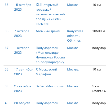
35
15 октября
XLIII открытый
Москва
10 км
2023
городской
легкоатлетический
праздник «Семь
холмов»
36
7 октября
Атомный трейл
Калужская
10500 м
2023
область,
Обнинск
37
1 октября
Полумарафон
Москва
полума
2023
«Моя столица».
Чемпионат России
по полумарафону
38
17 сентября
X Московский
Москва
10 км
2023
Марафон
39
2 сентября
Забег «Моспром»
Москва
5 км
2023
(факт.: 
40
20 августа
Полумарафон
Москва
полума