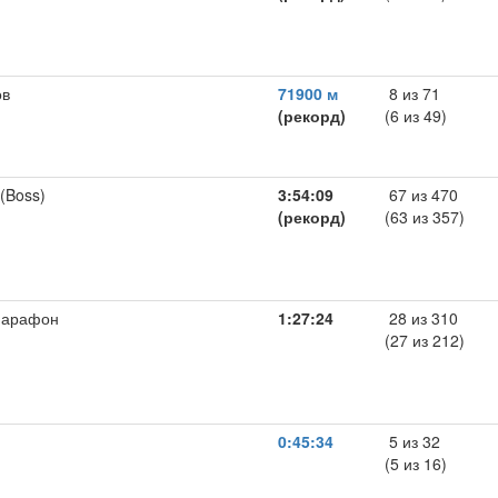
ов
71900 м
8 из 71
(рекорд)
(6 из 49)
 (Boss)
3:54:09
67 из 470
(рекорд)
(63 из 357)
марафон
1:27:24
28 из 310
(27 из 212)
0:45:34
5 из 32
(5 из 16)