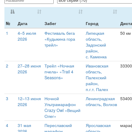
№
Дата
Забег
Город
Дист
1
4–5 июля
Фестиваль бега
Липецкая
50 км
2026
«Кудыкина гора
область,
трейл»
Задонский
район,
с. Каменка
2
27–28 июня
Трейл «Ночная
Ивановская
33300
2026
пчела» «Trail 4
область,
Seasons»
Палехский
район,
п.г.т. Палех
3
12–13 июня
Ночной
Ленинградская
53400
2026
Ультрамарафон
область, Волхов
Crazy Owl «Вещий
Олег»
4
31 мая
Переславский
Ярославская
мара
2026
марафон
область,