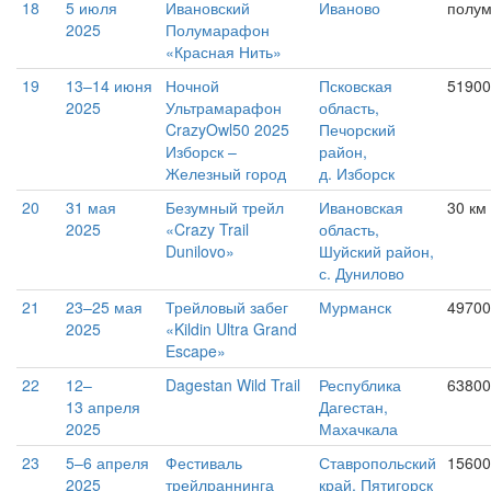
18
5 июля
Ивановский
Иваново
полу
2025
Полумарафон
«Красная Нить»
19
13–14 июня
Ночной
Псковская
51900
2025
Ультрамарафон
область,
CrazyOwl50 2025
Печорский
Изборск –
район,
Железный город
д. Изборск
20
31 мая
Безумный трейл
Ивановская
30 км
2025
«Crazy Trail
область,
Dunilovo»
Шуйский район,
с. Дунилово
21
23–25 мая
Трейловый забег
Мурманск
49700
2025
«Kildin Ultra Grand
Escape»
22
12–
Dagestan Wild Trail
Республика
63800
13 апреля
Дагестан,
2025
Махачкала
23
5–6 апреля
Фестиваль
Ставропольский
15600
2025
трейлраннинга
край, Пятигорск