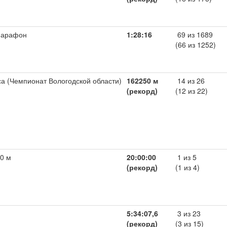
марафон
1:28:16
69 из 1689
(66 из 1252)
са (Чемпионат Вологодской области)
162250 м
14 из 26
(рекорд)
(12 из 22)
0 м
20:00:00
1 из 5
(рекорд)
(1 из 4)
5:34:07,6
3 из 23
(рекорд)
(3 из 15)