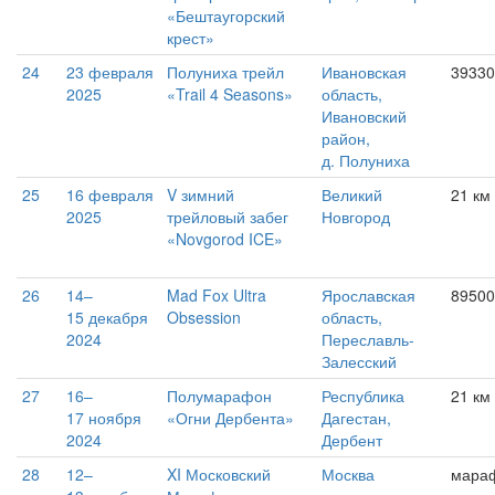
«Бештаугорский
крест»
24
23 февраля
Полуниха трейл
Ивановская
39330
2025
«Trail 4 Seasons»
область,
Ивановский
район,
д. Полуниха
25
16 февраля
V зимний
Великий
21 км
2025
трейловый забег
Новгород
«Novgorod ICE»
26
14–
Mad Fox Ultra
Ярославская
89500
15 декабря
Obsession
область,
2024
Переславль-
Залесский
27
16–
Полумарафон
Республика
21 км
17 ноября
«Огни Дербента»
Дагестан,
2024
Дербент
28
12–
XI Московский
Москва
мара