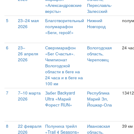
«Александровские
Переславль-
версты»
Залесский
5
23–24 мая
Благотворительный
Нижний
полу
2026
полумарафон
Новгород
«Беги, герой!»
6
23–
Сверхмарафон
Вологодская
24 ча
26 апреля
«Бег Счастья».
область,
2026
Чемпионат
Череповец
Вологодской
области в беге на
24 часа и в беге на
100 км
7
7–10 марта
Забег Backyard
Республика
13412
2026
Ultra «Марий
Марий Эл,
Форест RUN»
Йошкар-Ола
8
22 февраля
Полуниха трейл
Ивановская
39 км
2026
«Trail 4 Seasons»
область,