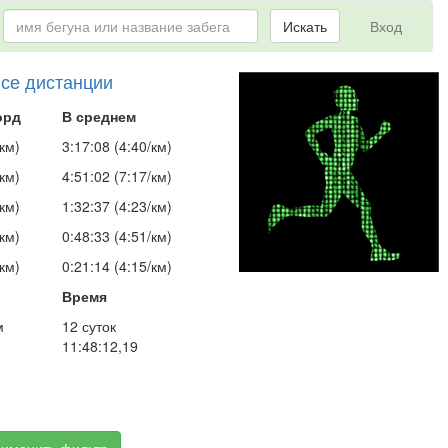
Искать
Вход
все дистанции
орд
В среднем
км)
3:17:08 (4:40/км)
км)
4:51:02 (7:17/км)
км)
1:32:37 (4:23/км)
км)
0:48:33 (4:51/км)
км)
0:21:14 (4:15/км)
Время
м
12 суток
11:48:12,19