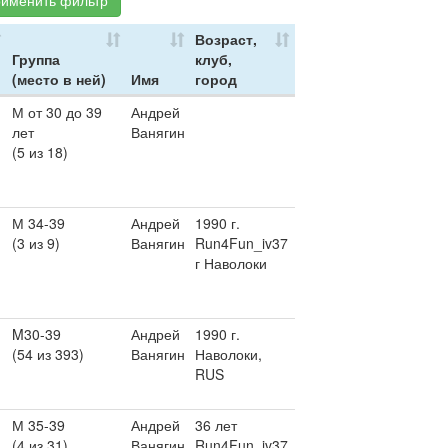
именить фильтр
Возраст,
Группа
клуб,
(место в ней)
Имя
город
М от 30 до 39
Андрей
лет
Ванягин
(5 из 18)
М 34-39
Андрей
1990 г.
(3 из 9)
Ванягин
Run4Fun_iv37
г Наволоки
M30-39
Андрей
1990 г.
(54 из 393)
Ванягин
Наволоки,
RUS
М 35-39
Андрей
36 лет
(4 из 31)
Ванягин
Run4Fun_iv37