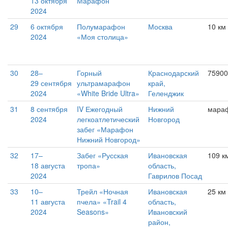
13 октября
Марафон
2024
29
6 октября
Полумарафон
Москва
10 км
2024
«Моя столица»
30
28–
Горный
Краснодарский
75900
29 сентября
ультрамарафон
край,
2024
«White Bride Ultra»
Геленджик
31
8 сентября
IV Ежегодный
Нижний
мара
2024
легкоатлетический
Новгород
забег «Марафон
Нижний Новгород»
32
17–
Забег «Русская
Ивановская
109 к
18 августа
тропа»
область,
2024
Гаврилов Посад
33
10–
Трейл «Ночная
Ивановская
25 км
11 августа
пчела» «Trail 4
область,
2024
Seasons»
Ивановский
район,