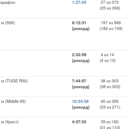
марафон
1:27:05
27 из 373
(25 из 306)
 м (50К)
6:12:31
197 из 966
(рекорд)
(182 из 749)
2:33:59
4 из 14
(рекорд)
(4 из 13)
 м (TUGE R50)
7:44:57
38 из 303
(рекорд)
(38 из 303)
 м (Middle 65)
10:34:38
40 из 356
(рекорд)
(33 из 271)
 м (Крест)
4:37:53
39 из 160
(31 из 110)