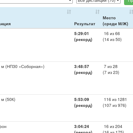
Пр
Место
анция
Результат
(среди М/Ж)
5:29:01
16 из 66
(рекорд)
(14 из 50)
 м (НП30 «Соборная»)
3:48:57
7 из 28
(рекорд)
(7 из 23)
 м (50К)
5:53:09
116 из 1281
(рекорд)
(107 из 976)
фон
3:04:24
16 из 204
(рекорд)
(16 из 175)