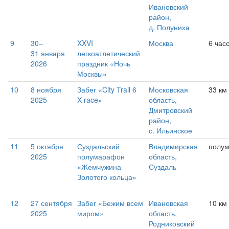
Ивановский
район,
д. Полуниха
9
30–
XXVI
Москва
6 час
31 января
легкоатлетический
2026
праздник «Ночь
Москвы»
10
8 ноября
Забег «City Trail 6
Московская
33 км
2025
X-race»
область,
Дмитровский
район,
с. Ильинское
11
5 октября
Суздальский
Владимирская
полу
2025
полумарафон
область,
«Жемчужина
Суздаль
Золотого кольца»
12
27 сентября
Забег «Бежим всем
Ивановская
10 км
2025
миром»
область,
Родниковский