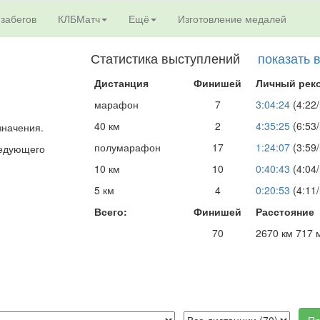
 забегов
КЛБМатч
Ещё
Изготовление медалей
Статистика выступлений
показать 
Дистанция
Финишей
Личный рек
марафон
7
3:04:24
(4:22/
40 км
2
4:35:25
(6:53/
значения.
полумарафон
17
1:24:07
(3:59/
следующего
10 км
10
0:40:43
(4:04/
5 км
4
0:20:53
(4:11/
Всего:
Финишей
Расстояние
70
2670 км 717 