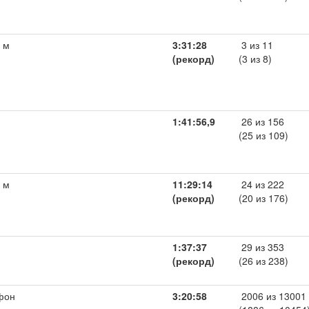
 м
3:31:28
3 из 11
(рекорд)
(3 из 8)
1:41:56,9
26 из 156
(25 из 109)
 м
11:29:14
24 из 222
(рекорд)
(20 из 176)
1:37:37
29 из 353
(рекорд)
(26 из 238)
фон
3:20:58
2006 из 13001