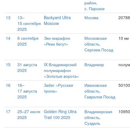
район,
с. Парское
13
13–
Backyard Ultra
Москва
20788
15 сентября
Moscow
2025
14
6 сентября
Эко-марафон
Московская
10 км
2025
«Реки бегут»
область,
Сергиев Посад
15
31 августа
IX Владимирский
Владимир
полу
2025
полумарафон
«Золотые ворота»
16
16–
Забег «Русская
Ивановская
50100
17 августа
тропа»
область,
2025
Гаврилов Посад
17
25–27 июля
Golden Ring Ultra
Владимирская
10950
2025
Trail 100 2025
область,
Суздаль