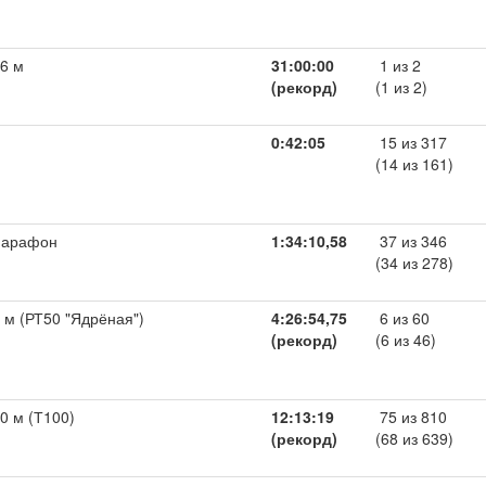
6 м
31:00:00
1 из 2
(рекорд)
(1 из 2)
0:42:05
15 из 317
(14 из 161)
марафон
1:34:10,58
37 из 346
(34 из 278)
 м (РТ50 "Ядрёная")
4:26:54,75
6 из 60
(рекорд)
(6 из 46)
0 м (Т100)
12:13:19
75 из 810
(рекорд)
(68 из 639)