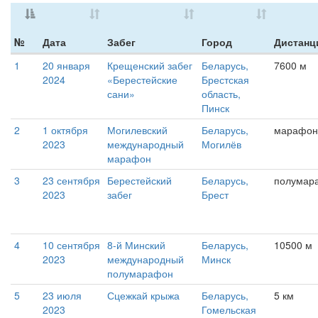
№
Дата
Забег
Город
Дистанц
1
20 января
Крещенский забег
Беларусь,
7600 м
2024
«Берестейские
Брестская
сани»
область,
Пинск
2
1 октября
Могилевский
Беларусь,
марафон
2023
международный
Могилёв
марафон
3
23 сентября
Берестейский
Беларусь,
полумар
2023
забег
Брест
4
10 сентября
8-й Минский
Беларусь,
10500 м
2023
международный
Минск
полумарафон
5
23 июля
Сцежкай крыжа
Беларусь,
5 км
2023
Гомельская