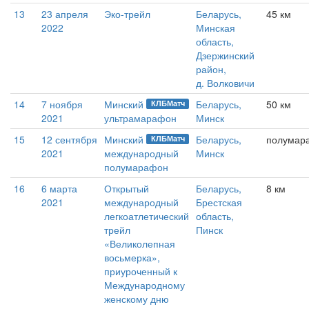
13
23 апреля
Эко-трейл
Беларусь,
45 км
2022
Минская
область,
Дзержинский
район,
д. Волковичи
14
7 ноября
Минский
Беларусь,
50 км
КЛБМатч
2021
ультрамарафон
Минск
15
12 сентября
Минский
Беларусь,
полумар
КЛБМатч
2021
международный
Минск
полумарафон
16
6 марта
Открытый
Беларусь,
8 км
2021
международный
Брестская
легкоатлетический
область,
трейл
Пинск
«Великолепная
восьмерка»,
приуроченный к
Международному
женскому дню