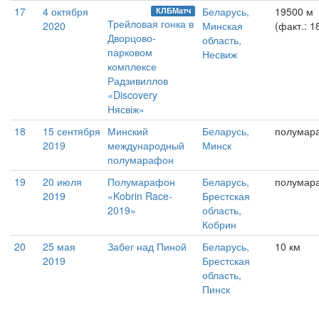
17
4 октября
Беларусь,
19500 м
КЛБМатч
Трейловая гонка в
2020
Минская
(факт.: 1
Дворцово-
область,
парковом
Несвиж
комплексе
Радзивиллов
«Discovery
Нясвіж»
18
15 сентября
Минский
Беларусь,
полумар
2019
международный
Минск
полумарафон
19
20 июля
Полумарафон
Беларусь,
полумар
2019
«Kobrin Race-
Брестская
2019»
область,
Кобрин
20
25 мая
Забег над Пиной
Беларусь,
10 км
2019
Брестская
область,
Пинск