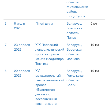
область,
Житковичский
район,
город Туров
6
8 июля
Пінскі шлях
Беларусь,
5 км
2023
Брестская
область,
Пинск
7
23 апреля
XIX Полесский
Беларусь,
10 км
2023
легкоатлетический
Брестская
кросс на призы
область,
МСМК Владимира
Иваново
Тямчика
8
22 апреля
XVIII
Беларусь,
10 км
2023
международный
Гомельская
легкоатлетический
область,
пробег
Брагин
«Брагинская
десятка»,
посвященный
памяти жертв