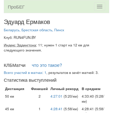
ПроБЕГ
Toggle
navigati
Эдуард Ермаков
Беларусь, Брестская область, Пинск
Клуб: RUN4FUN.BY
Индекс Эддингтона
: 11; нужен 1 старт на 12 км для
следующего значения.
КЛБМатчи
что это такое?
Всего участий в матчах: 1
, результатов в зачёт матчей: 3.
Статистика выступлений
Дистанция
Финишей
Личный рекорд
В среднем
50 км
2
4:27:01
(5:20/км)
4:33:40 (5:28/
км)
45 км
1
4:28:41
(5:58/км)
4:28:41 (5:58/