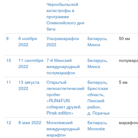
Чернобыльской
катастрофы в
программе
Олимпийского дня
бега
9
6 ноября
Ультрамарафон
Беларусь,
50 км
2022
2022
Минск
10
11 сентября
7-й Минский
Беларусь,
полумар
2022
международный
Минск
полумарафон
11
13 августа
Открытый
Беларусь,
5 км
2022
легкоатлетический
Брестская
пробег
область,
«RUN4FUN
Пинский
собирает друзей.
район,
Pinsk edition»
д. Поречье
12
8 мая 2022
Могилевский
Беларусь,
марафон
международный
Могилёв
марафон