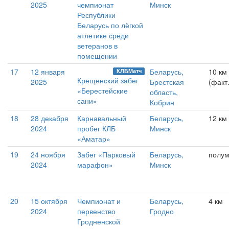
2025
чемпионат
Минск
Республики
Беларусь по лёгкой
атлетике среди
ветеранов в
помещении
17
12 января
Беларусь,
10 км
КЛБМатч
Крещенский забег
2025
Брестская
(факт.
«Берестейские
область,
сани»
Кобрин
18
28 декабря
Карнавальный
Беларусь,
12 км
2024
пробег КЛБ
Минск
«Аматар»
19
24 ноября
Забег «Парковый
Беларусь,
полум
2024
марафон»
Минск
20
15 октября
Чемпионат и
Беларусь,
4 км
2024
первенство
Гродно
Гродненской