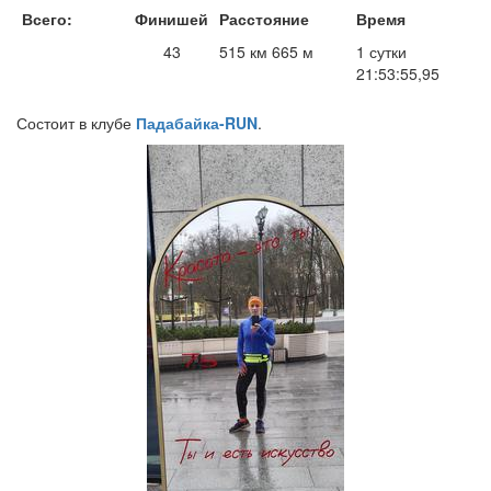
Всего:
Финишей
Расстояние
Время
43
515 км 665 м
1 сутки
21:53:55,95
Состоит в клубе
Падабайка-RUN
.