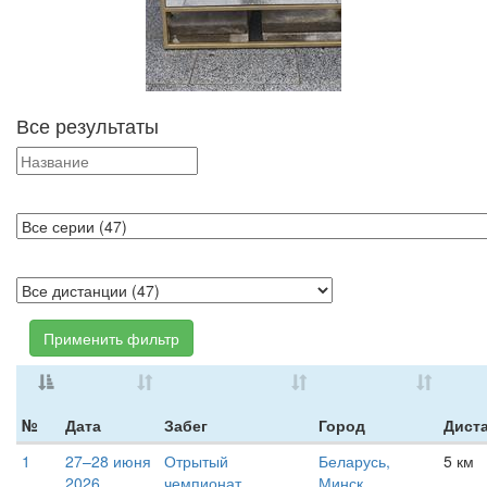
Все результаты
Применить фильтр
№
Дата
Забег
Город
Дист
1
27–28 июня
Отрытый
Беларусь,
5 км
2026
чемпионат
Минск