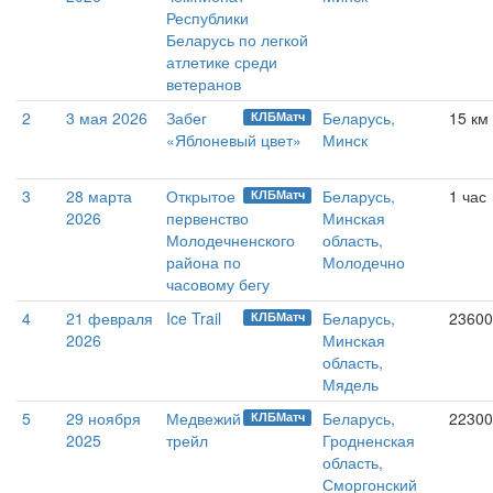
Республики
Беларусь по легкой
атлетике среди
ветеранов
2
3 мая 2026
Забег
Беларусь,
15 км
КЛБМатч
«Яблоневый цвет»
Минск
3
28 марта
Открытое
Беларусь,
1 час
КЛБМатч
2026
первенство
Минская
Молодечненского
область,
района по
Молодечно
часовому бегу
4
21 февраля
Ice Trail
Беларусь,
23600
КЛБМатч
2026
Минская
область,
Мядель
5
29 ноября
Медвежий
Беларусь,
22300
КЛБМатч
2025
трейл
Гродненская
область,
Сморгонский