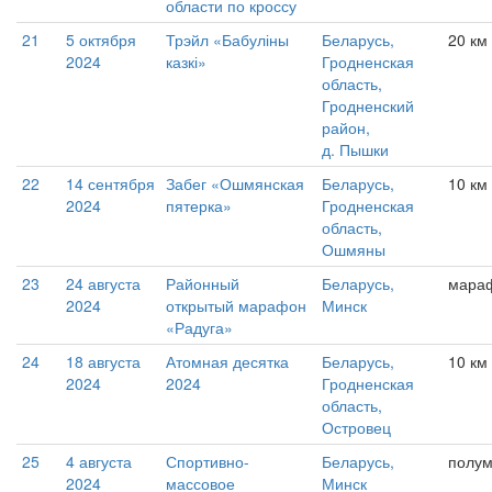
области по кроссу
21
5 октября
Трэйл «Бабуліны
Беларусь,
20 км 
2024
казкі»
Гродненская
область,
Гродненский
район,
д. Пышки
22
14 сентября
Забег «Ошмянская
Беларусь,
10 км
2024
пятерка»
Гродненская
область,
Ошмяны
23
24 августа
Районный
Беларусь,
мара
2024
открытый марафон
Минск
«Радуга»
24
18 августа
Атомная десятка
Беларусь,
10 км
2024
2024
Гродненская
область,
Островец
25
4 августа
Спортивно-
Беларусь,
полум
2024
массовое
Минск