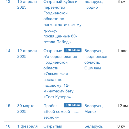
13
15 апреля
Открытый Кубок и
Беларусь,
3 км
2025
первенство
Гродно
Гродненской
области по
легкоатлетическому
кроссу,
посвященные 80-
летию Победы
14
12 апреля
Открытые
Беларусь,
1 час
КЛБМатч
2025
л/а соревнования
Гродненская
Гродненской
область,
области
Ошмяны
«Ошмянская
весна» по
часовому, 12-
минутному бегу
«Тест Купера»
15
30 марта
Пробег
Беларусь,
12 км
КЛБМатч
2025
«Всей семьей – за
Минск
весной»
16
1 февраля
Открытый
Беларусь,
3 км