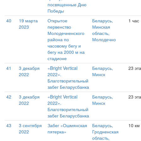
посвященные Дню
Победы
40
19 марта
Открытое
Беларусь,
1 час
2023
первенство
Минская
Молодечненского
область,
района по
Молодечно
часовому бегу и
бегу на 2000 м на
стадионе
41
3 декабря
«Bright Vertical
Беларусь,
23 эт
2022
2022».
Минск
Благотворительный
забег Беларусбанка
42
3 декабря
«Bright Vertical
Беларусь,
23 эт
2022
2022».
Минск
Благотворительный
забег Беларусбанка
43
3 сентября
Забег «Ошмянская
Беларусь,
10 км
2022
пятерка»
Гродненская
область,