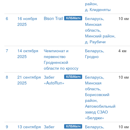
район,
д. Клиденяты
6
16 ноября
Bison Trail
Беларусь,
10 км
КЛБМатч
2025
Минская
область,
Минский район,
д. Раубичи
7
14 октября
Чемпионат и
Беларусь,
4 км
2025
первенство
Гродно
Гродненской
области по кроссу
8
21 сентября
Забег
Беларусь,
10 км 
КЛБМатч
2025
«AutoRun»
Минская
область,
Борисовский
район,
Автомобильный
завод СЗАО
«Белджи»
9
13 сентября
Забег
Беларусь,
10 км
КЛБМатч