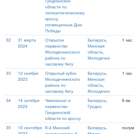
Гродненской
области по
легкоатлетическому
кроссу,
посвященные Дню
Победы
32
31 марта
Открытое
Беларусь,
1 час
2024
первенство
Минская
Молодечненского
область,
района по
Молодечно
часовому бегу
33
12 ноября
Открытый кубок
Беларусь,
1 час
2023
Молодечненского
Минская
района по
область,
часовому бегу
Молодечно
34
14 октября
Чемпионат и
Беларусь,
6 км
2023
первенство
Гродно
Гродненской
области по кроссу
35
10 сентября
8-й Минский
Беларусь,
полу
2023
международный
Минск