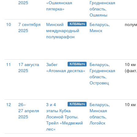
2025
«Ошмянская
Гродненская
пятерка»
область,
Ошмяны
10
7 сентября
Минский
Беларусь,
полу
КЛБМатч
2025
международный
Минск
полумарафон
11
17 августа
Забег
Беларусь,
10 км
КЛБМатч
2025
«Атомная десятка»
Гродненская
(факт.
область,
Островец
12
26–
3 и 4
Беларусь,
10 км 
КЛБМатч
27 апреля
этапы Кубка
Минская
2025
Лосиной Тропы.
область,
Трейл «Медвежий
Логойск
лес»