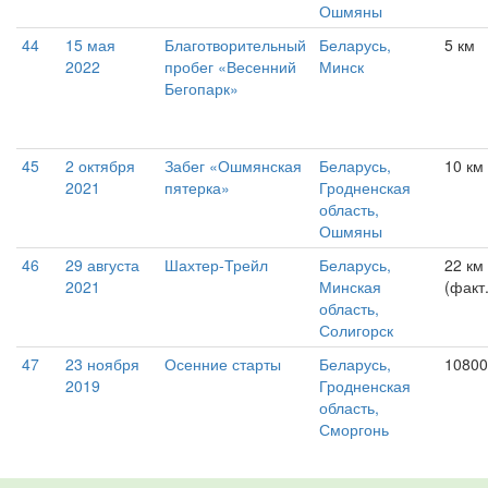
Ошмяны
44
15 мая
Благотворительный
Беларусь,
5 км
2022
пробег «Весенний
Минск
Бегопарк»
45
2 октября
Забег «Ошмянская
Беларусь,
10 км
2021
пятерка»
Гродненская
область,
Ошмяны
46
29 августа
Шахтер-Трейл
Беларусь,
22 км
2021
Минская
(факт
область,
Солигорск
47
23 ноября
Осенние старты
Беларусь,
10800
2019
Гродненская
область,
Сморгонь