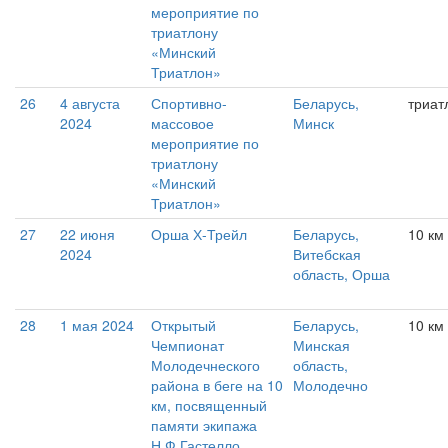
мероприятие по
триатлону
«Минский
Триатлон»
26
4 августа
Спортивно-
Беларусь,
триат
2024
массовое
Минск
мероприятие по
триатлону
«Минский
Триатлон»
27
22 июня
Орша Х-Трейл
Беларусь,
10 км 
2024
Витебская
область, Орша
28
1 мая 2024
Открытый
Беларусь,
10 км
Чемпионат
Минская
Молодечнеского
область,
района в беге на 10
Молодечно
км, посвященный
памяти экипажа
Н.Ф.Гастелло