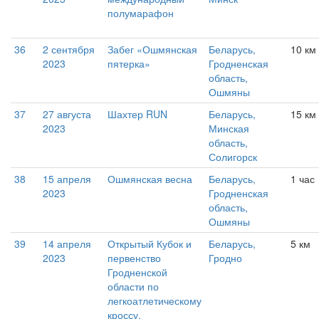
полумарафон
36
2 сентября
Забег «Ошмянская
Беларусь,
10 км
2023
пятерка»
Гродненская
область,
Ошмяны
37
27 августа
Шахтер RUN
Беларусь,
15 км
2023
Минская
область,
Солигорск
38
15 апреля
Ошмянская весна
Беларусь,
1 час
2023
Гродненская
область,
Ошмяны
39
14 апреля
Открытый Кубок и
Беларусь,
5 км
2023
первенство
Гродно
Гродненской
области по
легкоатлетическому
кроссу,