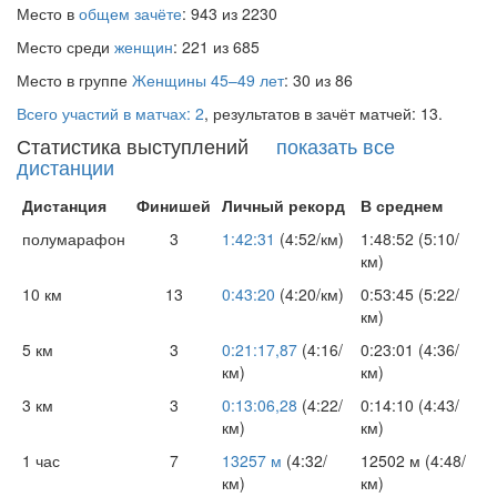
Место в
общем зачёте
: 943 из 2230
Место среди
женщин
: 221 из 685
Место в группе
Женщины 45–49 лет
: 30 из 86
Всего участий в матчах: 2
, результатов в зачёт матчей: 13.
Статистика выступлений
показать все
дистанции
Дистанция
Финишей
Личный рекорд
В среднем
полумарафон
3
1:42:31
(4:52/км)
1:48:52 (5:10/
км)
10 км
13
0:43:20
(4:20/км)
0:53:45 (5:22/
км)
5 км
3
0:21:17,87
(4:16/
0:23:01 (4:36/
км)
км)
3 км
3
0:13:06,28
(4:22/
0:14:10 (4:43/
км)
км)
1 час
7
13257 м
(4:32/
12502 м (4:48/
км)
км)