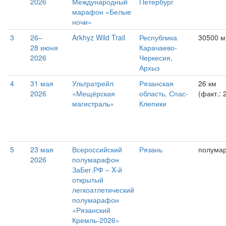
2026
Международный
Петербург
марафон «Белые
ночи»
3
26–
Arkhyz Wild Trail
Республика
30500 м 
28 июня
Карачаево-
2026
Черкесия,
Архыз
4
31 мая
Ультратрейл
Рязанская
26 км
2026
«Мещёрская
область, Спас-
(факт.: 
магистраль»
Клепики
5
23 мая
Всероссийский
Рязань
полума
2026
полумарафон
ЗаБег.РФ – X-й
открытый
легкоатлетический
полумарафон
«Рязанский
Кремль-2026»