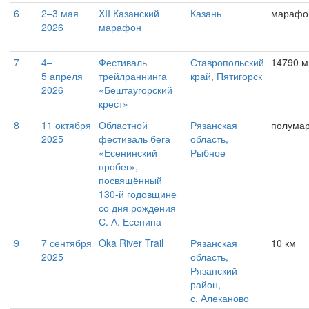
6
2–3 мая
XII Казанский
Казань
марафо
2026
марафон
7
4–
Фестиваль
Ставропольский
14790 м
5 апреля
трейлраннинга
край, Пятигорск
2026
«Бештаугорский
крест»
8
11 октября
Областной
Рязанская
полума
2025
фестиваль бега
область,
«Есенинский
Рыбное
пробег»,
посвящённый
130-й годовщине
со дня рождения
С. А. Есенина
9
7 сентября
Oka River Trail
Рязанская
10 км
2025
область,
Рязанский
район,
с. Алеканово