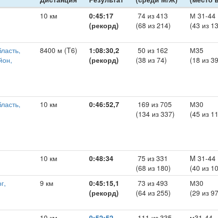
10 км
0:45:17
74 из 413
М 31-44
(рекорд)
(68 из 214)
(43 из 1
ласть,
8400 м (T6)
1:08:30,2
50 из 162
М35
йон,
(рекорд)
(38 из 74)
(18 из 39
ласть,
10 км
0:46:52,7
169 из 705
М30
(134 из 337)
(45 из 1
10 км
0:48:34
75 из 331
M 31-44
(68 из 180)
(40 из 1
г,
9 км
0:45:15,1
73 из 493
М30
(рекорд)
(64 из 255)
(29 из 97
10 км
0:52:52
111 из 335
м31-44