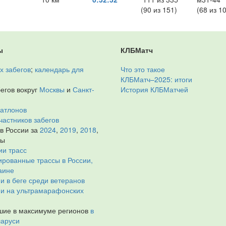
(90 из 151)
(68 из 1
ы
КЛБМатч
х забегов
;
календарь для
Что это такое
КЛБМатч–2025: итоги
егов вокруг
Москвы
и
Санкт-
История КЛБМатчей
иатлонов
частников забегов
 в России за
2024
,
2019
,
2018
,
ды
ии трасс
рованные трассы в России,
аине
и в беге среди ветеранов
ии на ультрамарафонских
ие в максимуме регионов
в
ларуси