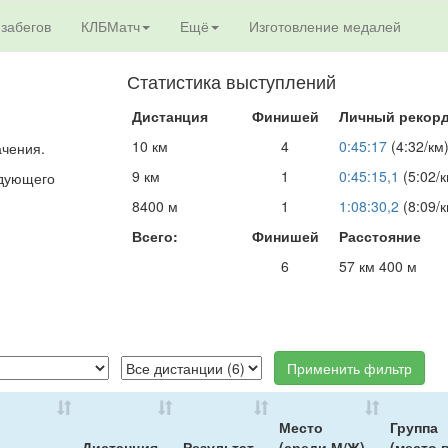
 забегов
КЛБМатч
Ещё
Изготовление медалей
Статистика выступлений
Дистанция
Финишей
Личный рекор
10 км
4
0:45:17
(4:32/км
ачения.
9 км
1
0:45:15,1
(5:02/к
едующего
8400 м
1
1:08:30,2
(8:09/к
Всего:
Финишей
Расстояние
6
57 км 400 м
Применить фильтр
Место
Группа
Дистанция
Результат
(среди М/Ж)
(место в