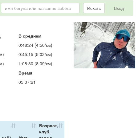
Искать
Вход
д
В среднем
)
0:48:24 (4:50/км)
м)
0:45:15 (5:02/км)
м)
1:08:30 (8:09/км)
Время
05:07:21
Возраст,
клуб,
 ней)
Имя
город