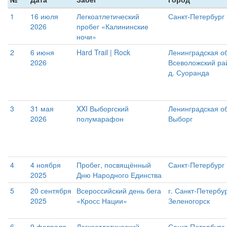
1
16 июля
Легкоатлетический
Санкт-Петербург
2026
пробег «Калининские
ночи»
2
6 июня
Hard Trail | Rock
Ленинградская об
2026
Всеволожский ра
д. Суоранда
3
31 мая
XXI Выборгский
Ленинградская об
2026
полумарафон
Выборг
4
4 ноября
Пробег, посвящённый
Санкт-Петербург
2025
Дню Народного Единства
5
20 сентября
Всероссийский день бега
г. Санкт-Петербур
2025
«Кросс Нации»
Зеленогорск
6
9 февраля
Легкоатлетический
Санкт-Петербург