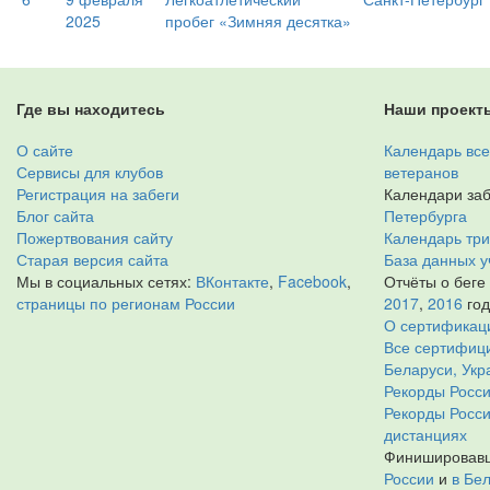
2025
пробег «Зимняя десятка»
Где вы находитесь
Наши проект
О сайте
Календарь все
Сервисы для клубов
ветеранов
Регистрация на забеги
Календари заб
Блог сайта
Петербурга
Пожертвования сайту
Календарь тр
Старая версия сайта
База данных у
Мы в социальных сетях:
ВКонтакте
,
Facebook
,
Отчёты о беге
страницы по регионам России
2017
,
2016
го
О сертификац
Все сертифици
Беларуси, Укр
Рекорды Росси
Рекорды Росс
дистанциях
Финишировавш
России
и
в Бе