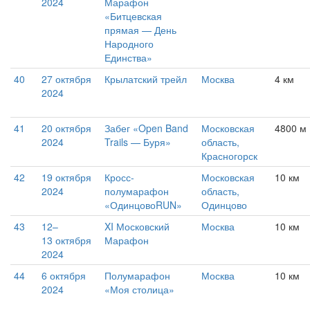
2024
Марафон
«Битцевская
прямая — День
Народного
Единства»
40
27 октября
Крылатский трейл
Москва
4 км
2024
41
20 октября
Забег «Open Band
Московская
4800 м 
2024
Trails — Буря»
область,
Красногорск
42
19 октября
Кросс-
Московская
10 км
2024
полумарафон
область,
«ОдинцовоRUN»
Одинцово
43
12–
XI Московский
Москва
10 км
13 октября
Марафон
2024
44
6 октября
Полумарафон
Москва
10 км
2024
«Моя столица»