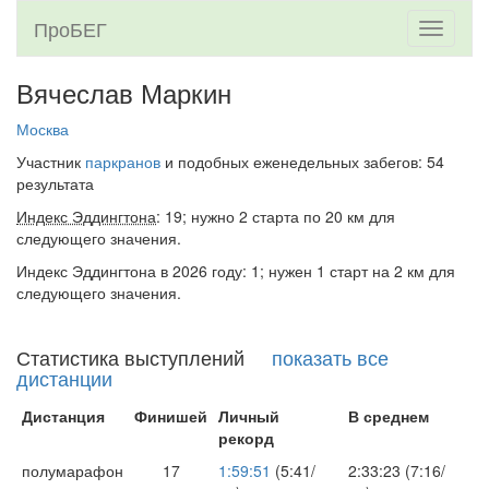
ПроБЕГ
Toggle
navigati
Вячеслав Маркин
Москва
Участник
паркранов
и подобных еженедельных забегов: 54
результата
Индекс Эддингтона
: 19; нужно 2 старта по 20 км для
следующего значения.
Индекс Эддингтона в 2026 году: 1; нужен 1 старт на 2 км для
следующего значения.
Статистика выступлений
показать все
дистанции
Дистанция
Финишей
Личный
В среднем
рекорд
полумарафон
17
1:59:51
(5:41/
2:33:23 (7:16/