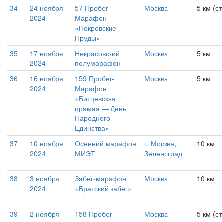
34
24 ноября
57 Пробег-
Москва
5 км (с
2024
Марафон
«Покровские
Пруды»
35
17 ноября
Некрасовский
Москва
5 км
2024
полумарафон
36
16 ноября
159 Пробег-
Москва
5 км
2024
Марафон
«Битцевская
прямая — День
Народного
Единства»
37
10 ноября
Осенний марафон
г. Москва,
10 км
2024
МИЭТ
Зеленоград
38
3 ноября
Забег-марафон
Москва
10 км
2024
«Братский забег»
39
2 ноября
158 Пробег-
Москва
5 км (с