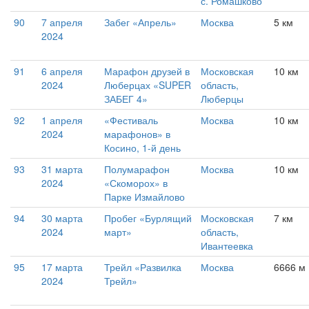
с. Ромашково
90
7 апреля
Забег «Апрель»
Москва
5 км
2024
91
6 апреля
Марафон друзей в
Московская
10 км
2024
Люберцах «SUPER
область,
ЗАБЕГ 4»
Люберцы
92
1 апреля
«Фестиваль
Москва
10 км
2024
марафонов» в
Косино, 1-й день
93
31 марта
Полумарафон
Москва
10 км
2024
«Скоморох» в
Парке Измайлово
94
30 марта
Пробег «Бурлящий
Московская
7 км
2024
март»
область,
Ивантеевка
95
17 марта
Трейл «Развилка
Москва
6666 м
2024
Трейл»