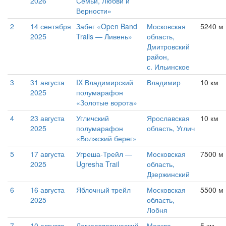
2026
Семьи, Любви и
Верности»
2
14 сентября
Забег «Open Band
Московская
5240 м 
2025
Trails — Ливень»
область,
Дмитровский
район,
с. Ильинское
3
31 августа
IX Владимирский
Владимир
10 км
2025
полумарафон
«Золотые ворота»
4
23 августа
Угличский
Ярославская
10 км
2025
полумарафон
область, Углич
«Волжский берег»
5
17 августа
Угреша-Трейл —
Московская
7500 м (
2025
Ugresha Trail
область,
Дзержинский
6
16 августа
Яблочный трейл
Московская
5500 м
2025
область,
Лобня
7
10 августа
Легкоатлетический
Москва
5 км