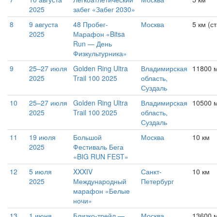
2025
забег «Забег 2030»
8
9 августа
48 Пробег-
Москва
5 км (с
2025
Марафон «Bitsa
Run — День
Физкультурника»
9
25–27 июля
Golden Ring Ultra
Владимирская
11800 м
2025
Trail 100 2025
область,
Суздаль
10
25–27 июля
Golden Ring Ultra
Владимирская
10500 м
2025
Trail 100 2025
область,
Суздаль
11
19 июля
Большой
Москва
10 км
2025
Фестиваль Бега
«BIG RUN FEST»
12
5 июля
XXXIV
Санкт-
10 км
2025
Международный
Петербург
марафон «Белые
ночи»
13
1 июня
Близко-трейл —
Москва
13600 