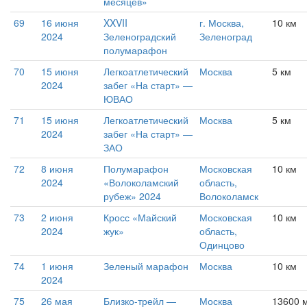
месяцев»
69
16 июня
XXVII
г. Москва,
10 км
2024
Зеленоградский
Зеленоград
полумарафон
70
15 июня
Легкоатлетический
Москва
5 км
2024
забег «На старт» —
ЮВАО
71
15 июня
Легкоатлетический
Москва
5 км
2024
забег «На старт» —
ЗАО
72
8 июня
Полумарафон
Московская
10 км
2024
«Волоколамский
область,
рубеж» 2024
Волоколамск
73
2 июня
Кросс «Майский
Московская
10 км
2024
жук»
область,
Одинцово
74
1 июня
Зеленый марафон
Москва
10 км
2024
75
26 мая
Близко-трейл —
Москва
13600 