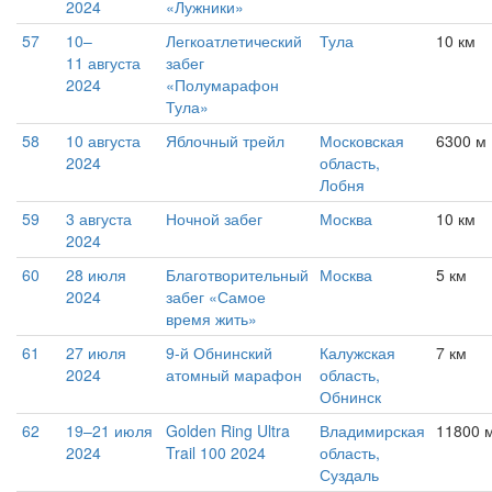
2024
«Лужники»
57
10–
Легкоатлетический
Тула
10 км
11 августа
забег
2024
«Полумарафон
Тула»
58
10 августа
Яблочный трейл
Московская
6300 м
2024
область,
Лобня
59
3 августа
Ночной забег
Москва
10 км
2024
60
28 июля
Благотворительный
Москва
5 км
2024
забег «Самое
время жить»
61
27 июля
9-й Обнинский
Калужская
7 км
2024
атомный марафон
область,
Обнинск
62
19–21 июля
Golden Ring Ultra
Владимирская
11800 м
2024
Trail 100 2024
область,
Суздаль