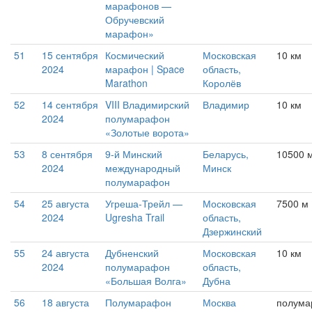
марафонов —
Обручевский
марафон»
51
15 сентября
Космический
Московская
10 км
2024
марафон | Space
область,
Marathon
Королёв
52
14 сентября
VIII Владимирский
Владимир
10 км
2024
полумарафон
«Золотые ворота»
53
8 сентября
9-й Минский
Беларусь,
10500 
2024
международный
Минск
полумарафон
54
25 августа
Угреша-Трейл —
Московская
7500 м (
2024
Ugresha Trail
область,
Дзержинский
55
24 августа
Дубненский
Московская
10 км
2024
полумарафон
область,
«Большая Волга»
Дубна
56
18 августа
Полумарафон
Москва
полума