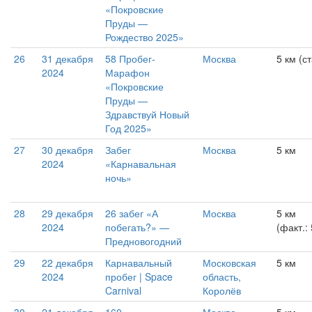
«Покровские
Пруды —
Рождество 2025»
26
31 декабря
58 Пробег-
Москва
5 км (с
2024
Марафон
«Покровские
Пруды —
Здравствуй Новый
Год 2025»
27
30 декабря
Забег
Москва
5 км
2024
«Карнавальная
ночь»
28
29 декабря
26 забег «А
Москва
5 км
2024
побегать?» —
(факт.:
Предновогодний
29
22 декабря
Карнавальный
Московская
5 км
2024
пробег | Space
область,
Carnival
Королёв