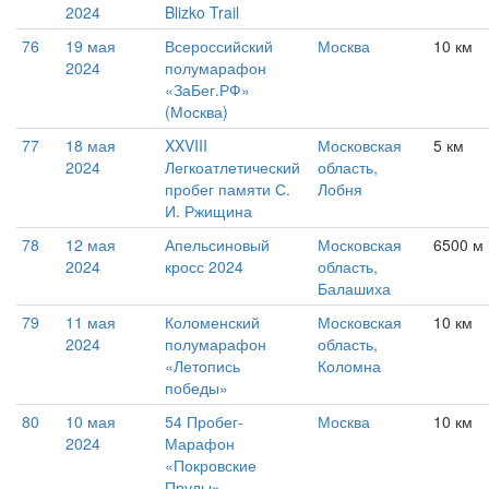
2024
Blizko Trail
76
19 мая
Всероссийский
Москва
10 км
2024
полумарафон
«ЗаБег.РФ»
(Москва)
77
18 мая
XXVIII
Московская
5 км
2024
Легкоатлетический
область,
пробег памяти С.
Лобня
И. Ржищина
78
12 мая
Апельсиновый
Московская
6500 м
2024
кросс 2024
область,
Балашиха
79
11 мая
Коломенский
Московская
10 км
2024
полумарафон
область,
«Летопись
Коломна
победы»
80
10 мая
54 Пробег-
Москва
10 км
2024
Марафон
«Покровские
Пруды»