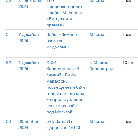
30
21 декабря
160
Москва
5 км
2024
Предновогоднего
Пробег-Марафон
«Битцевская
прямая»
31
7 декабря
Забег «Зимняя
Москва
5 км
2024
охота за
медалями»
32
1 декабря
XХIV
г. Москва,
10 км
2024
Зеленоградский
Зеленоград
зимний «БиМ»-
марафон,
посвящённый 82-й
годовщине начала
контрнаступления
советских войск
под Москвой
33
30 ноября
S95 ЗабегИ в
Москва
5 км
2024
Царицыно №143