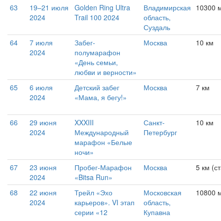
63
19–21 июля
Golden Ring Ultra
Владимирская
10300 м
2024
Trail 100 2024
область,
Суздаль
64
7 июля
Забег-
Москва
10 км
2024
полумарафон
«День семьи,
любви и верности»
65
6 июля
Детский забег
Москва
7 км
2024
«Мама, я бегу!»
66
29 июня
XXXIII
Санкт-
10 км
2024
Международный
Петербург
марафон «Белые
ночи»
67
23 июня
Пробег-Марафон
Москва
5 км (с
2024
«Bitsa Run»
68
22 июня
Трейл «Эхо
Московская
10800 м
2024
карьеров». VI этап
область,
серии «12
Купавна