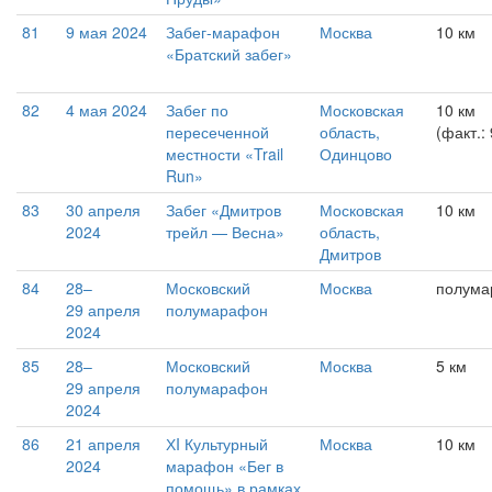
81
9 мая 2024
Забег-марафон
Москва
10 км
«Братский забег»
82
4 мая 2024
Забег по
Московская
10 км
пересеченной
область,
(факт.:
местности «Trail
Одинцово
Run»
83
30 апреля
Забег «Дмитров
Московская
10 км
2024
трейл — Весна»
область,
Дмитров
84
28–
Московский
Москва
полума
29 апреля
полумарафон
2024
85
28–
Московский
Москва
5 км
29 апреля
полумарафон
2024
86
21 апреля
ХI Культурный
Москва
10 км
2024
марафон «Бег в
помощь» в рамках