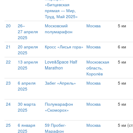
«Битцевская
прямая — Мир,
Труд, Май 2025»
20
26–
Московский
Москва
5 км
27 апреля
полумарафон
2025
21
20 апреля
Кросс «Лисья гора»
Москва
6 км
2025
22
13 апреля
Love&Space Half
Московская
5 км
2025
Marathon
область,
Королёв
23
6 апреля
Забег «Апрель»
Москва
5 км
2025
24
30 марта
Полумарафон
Москва
5 км
2025
«Скоморох»
25
6 января
59 Пробег-
Москва
5 км (с
2025
Марафон