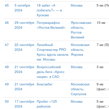
45
5 октября
18 забег «А
Москва
5 км (П
2024
побегать?» — в
Кусково
46
29 сентября
Полумарафон
Ярославская
10 км
2024
«Ростов Великий»
область,
Ростов
Великий
47
22 сентября
Линейный
Московская
7 км (S)
2024
Спортмастер PRO
область,
Кросс вдоль канала
Яхрома
им. Москвы
48
21 сентября
Всероссийский
Москва
3 км
2024
день бега «Кросс
нации» в САО
49
21 сентября
Боксзабег
Московская
9 км
2024
область,
(факт.:
Серпухов
50
17 сентября
Пробег «125
Москва
5 км
2024
районов-
(факт.: 