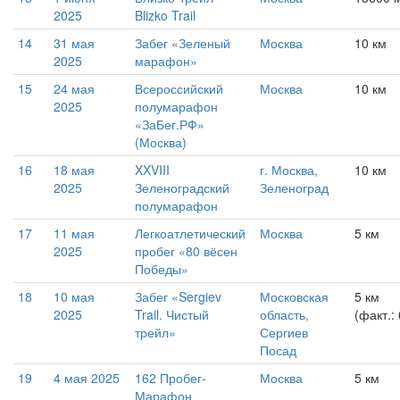
2025
Blizko Trail
14
31 мая
Забег «Зеленый
Москва
10 км
2025
марафон»
15
24 мая
Всероссийский
Москва
10 км
2025
полумарафон
«ЗаБег.РФ»
(Москва)
16
18 мая
XXVIII
г. Москва,
10 км
2025
Зеленоградский
Зеленоград
полумарафон
17
11 мая
Легкоатлетический
Москва
5 км
2025
пробег «80 вёсен
Победы»
18
10 мая
Забег «Sergiev
Московская
5 км
2025
Trail. Чистый
область,
(факт.:
трейл»
Сергиев
Посад
19
4 мая 2025
162 Пробег-
Москва
5 км
Марафон