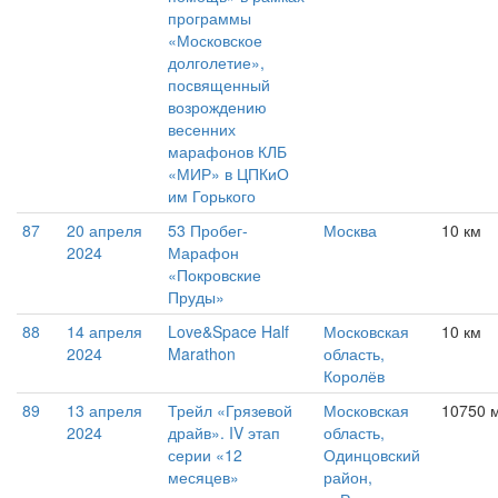
программы
«Московское
долголетие»,
посвященный
возрождению
весенних
марафонов КЛБ
«МИР» в ЦПКиО
им Горького
87
20 апреля
53 Пробег-
Москва
10 км
2024
Марафон
«Покровские
Пруды»
88
14 апреля
Love&Space Half
Московская
10 км
2024
Marathon
область,
Королёв
89
13 апреля
Трейл «Грязевой
Московская
10750 м
2024
драйв». IV этап
область,
серии «12
Одинцовский
месяцев»
район,