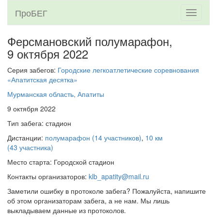
ПроБЕГ
Toggle
navigati
Ферсмановский полумарафон,
9 октября 2022
Серия забегов:
Городские легкоатлетические соревнования
«Апатитская десятка»
Мурманская область, Апатиты
9 октября 2022
Тип забега: стадион
Дистанции:
полумарафон (14 участников)
,
10 км
(43 участника)
Место старта: Городской стадион
Контакты организаторов:
klb_apatity@mail.ru
Заметили ошибку в протоколе забега? Пожалуйста, напишите
об этом организаторам забега, а не нам. Мы лишь
выкладываем данные из протоколов.