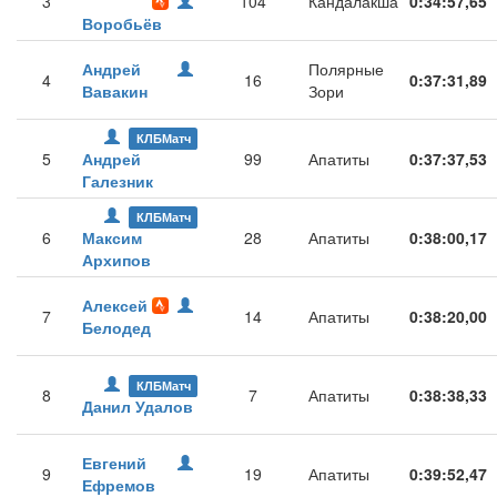
3
104
Кандалакша
0:34:57,65
Воробьёв
Андрей
Полярные
4
16
0:37:31,89
Вавакин
Зори
КЛБМатч
5
Андрей
99
Апатиты
0:37:37,53
Галезник
КЛБМатч
6
Максим
28
Апатиты
0:38:00,17
Архипов
Алексей
7
14
Апатиты
0:38:20,00
Белодед
КЛБМатч
8
7
Апатиты
0:38:38,33
Данил Удалов
Евгений
9
19
Апатиты
0:39:52,47
Ефремов