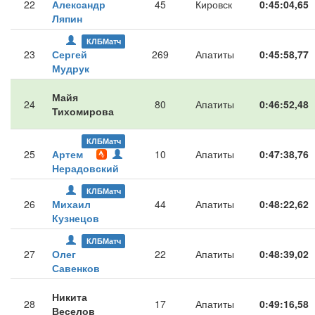
22
Александр
45
Кировск
0:45:04,65
Ляпин
КЛБМатч
23
Сергей
269
Апатиты
0:45:58,77
Мудрук
Майя
24
80
Апатиты
0:46:52,48
Тихомирова
КЛБМатч
25
Артем
10
Апатиты
0:47:38,76
Нерадовский
КЛБМатч
26
Михаил
44
Апатиты
0:48:22,62
Кузнецов
КЛБМатч
27
Олег
22
Апатиты
0:48:39,02
Савенков
Никита
28
17
Апатиты
0:49:16,58
Веселов