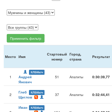
Применить фильтр
Стартовый
Город,
Место
Имя
Результат
номер
страна
КЛБМатч
1
Андрей
51
Апатиты
0:30:39,77
Янович
Глеб
КЛБМатч
2
37
Апатиты
0:32:44,41
Щеглов
Иван
КЛБМатч