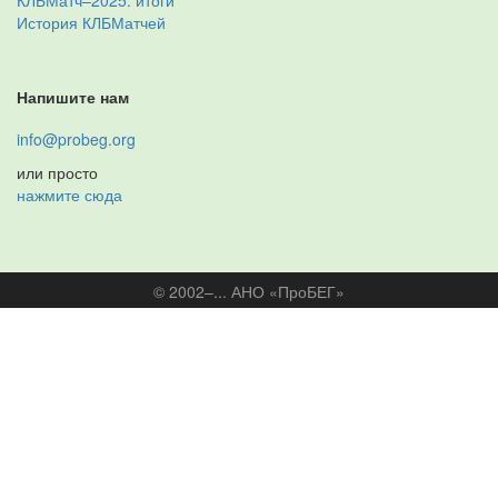
КЛБМатч–2025: итоги
История КЛБМатчей
Напишите нам
info@probeg.org
или просто
нажмите сюда
© 2002–... АНО «ПроБЕГ»