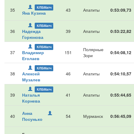
КЛБМатч
35
43
Апатиты
0:53:09,73
Яна Кузина
КЛБМатч
36
Надежда
39
Апатиты
0:53:22,82
Горюнова
КЛБМатч
Полярные
37
Владимир
151
0:54:08,12
Зори
Еголаев
КЛБМатч
38
Алексей
46
Апатиты
0:54:10,57
Музалев
КЛБМатч
39
Наталья
41
Апатиты
0:55:44,65
Корнева
Анна
40
54
Мурманск
0:56:45,09
Посунько