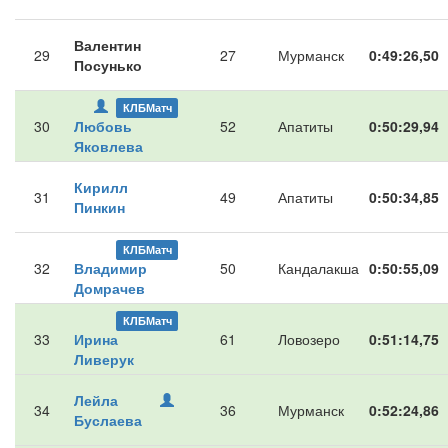
Валентин
29
27
Мурманск
0:49:26,50
Посунько
КЛБМатч
30
Любовь
52
Апатиты
0:50:29,94
Яковлева
Кирилл
31
49
Апатиты
0:50:34,85
Пинкин
КЛБМатч
32
Владимир
50
Кандалакша
0:50:55,09
Домрачев
КЛБМатч
33
Ирина
61
Ловозеро
0:51:14,75
Ливерук
Лейла
34
36
Мурманск
0:52:24,86
Буслаева