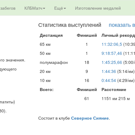
 забегов
КЛБМатч
Ещё
Изготовление медалей
Статистика выступлений
показать 
Дистанция
Финишей
Личный рекорд
65 км
1
11:32:06,5
(10:39
50 км
1
9:18:57,46
(11:11
его значения.
полумарафон
18
1:45:25,66
(5:00/
едующего
20 км
9
1:44:36
(5:14/км)
10 км
16
0:44:54
(4:29/км)
Всего:
Финишей
Расстояние
61
1151 км 215 м
патиты)
80).
Состоит в клубе
Северное Сияние
.