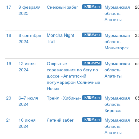
17
9 февраля
Снежный забег
Мурманская
2
КЛБМатч
2025
область,
Апатиты
18
8 сентября
Moncha Night
Мурманская
3
КЛБМатч
2024
Trail
область,
Мончегорск
19
12 июля
Открытые
Мурманская
п
КЛБМатч
2024
соревнования по бегу по
область,
шоссе «Апатитский
Апатиты
полумарафон Солнечные
Ночи»
20
6–7 июля
Трейл «Хибины»
Мурманская
6
КЛБМатч
2024
область,
Кировск
21
16 июня
Летний забег
Мурманская
п
КЛБМатч
2024
область,
Апатиты