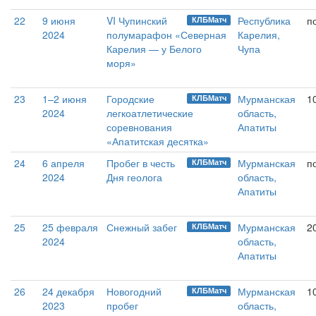
22
9 июня
VI Чупинский
Республика
п
КЛБМатч
2024
полумарафон «Северная
Карелия,
Карелия — у Белого
Чупа
моря»
23
1–2 июня
Городские
Мурманская
1
КЛБМатч
2024
легкоатлетические
область,
соревнования
Апатиты
«Апатитская десятка»
24
6 апреля
Пробег в честь
Мурманская
п
КЛБМатч
2024
Дня геолога
область,
Апатиты
25
25 февраля
Снежный забег
Мурманская
2
КЛБМатч
2024
область,
Апатиты
26
24 декабря
Новогодний
Мурманская
1
КЛБМатч
2023
пробег
область,