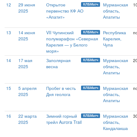
12
29 июня
Открытое
Мурманская
1
КЛБМатч
2025
первенство КФ АО
область,
«Апатит»
Апатиты
13
14 июня
VII Чупинский
Республика
п
КЛБМатч
2025
полумарафон «Северная
Карелия,
Карелия — у Белого
Чупа
моря»
14
17 мая
Заполярная
Мурманская
2
КЛБМатч
2025
весна
область,
Апатиты
15
5 апреля
Пробег в честь
Мурманская
п
КЛБМатч
2025
Дня геолога
область,
Апатиты
16
22 марта
Зимний горный
Мурманская
3
КЛБМатч
2025
трейл Aurora Trail
область,
Кандалакша