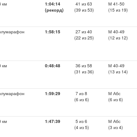
3 км
1:04:14
41 из 63
М 41-50
(рекорд)
(39 из 53)
(15 из 19)
олумарафон
1:58:15
27 из 40
М 40-49
(22 из 25)
(12 из 12)
0 км
0:48:48
36 из 58
М 40-49
(31 из 36)
(13 из 14)
олумарафон
1:59:29
7 из 8
М Абс
(6 из 6)
(6 из 6)
0 км
1:47:39
5 из 6
М Абс
(4 из 5)
(3 из 4)