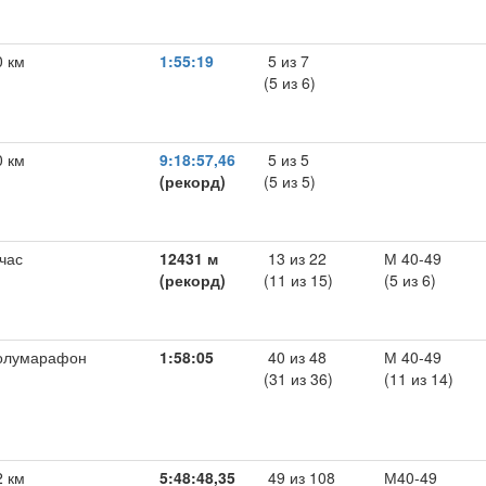
0 км
1:55:19
5 из 7
(5 из 6)
0 км
9:18:57,46
5 из 5
(рекорд)
(5 из 5)
 час
12431 м
13 из 22
М 40-49
(рекорд)
(11 из 15)
(5 из 6)
олумарафон
1:58:05
40 из 48
М 40-49
(31 из 36)
(11 из 14)
2 км
5:48:48,35
49 из 108
М40-49