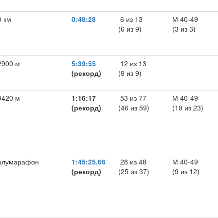
0 км
0:48:28
6 из 13
М 40-49
(6 из 9)
(3 из 3)
2900 м
5:39:55
12 из 13
(рекорд)
(9 из 9)
0420 м
1:16:17
53 из 77
М 40-49
(рекорд)
(46 из 59)
(19 из 23)
олумарафон
1:45:25,66
28 из 48
М 40-49
(рекорд)
(25 из 37)
(9 из 12)