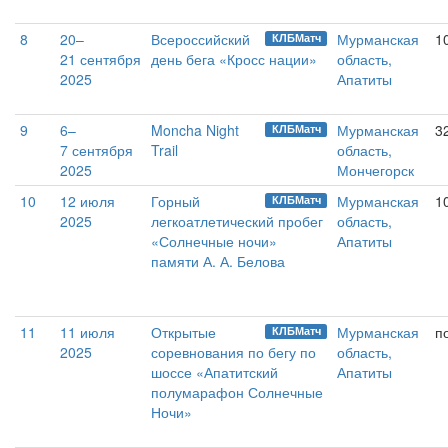
8
20–
Всероссийский
Мурманская
1
КЛБМатч
21 сентября
день бега «Кросс нации»
область,
2025
Апатиты
9
6–
Moncha Night
Мурманская
3
КЛБМатч
7 сентября
Trail
область,
2025
Мончегорск
10
12 июля
Горный
Мурманская
1
КЛБМатч
2025
легкоатлетический пробег
область,
«Солнечные ночи»
Апатиты
памяти А. А. Белова
11
11 июля
Открытые
Мурманская
п
КЛБМатч
2025
соревнования по бегу по
область,
шоссе «Апатитский
Апатиты
полумарафон Солнечные
Ночи»