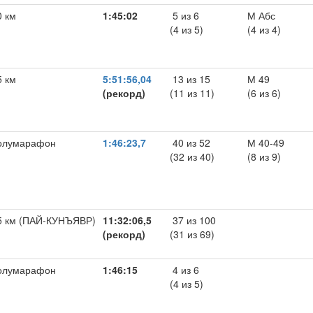
0 км
1:45:02
5 из 6
М Абс
(4 из 5)
(4 из 4)
5 км
5:51:56,04
13 из 15
М 49
(рекорд)
(11 из 11)
(6 из 6)
олумарафон
1:46:23,7
40 из 52
М 40-49
(32 из 40)
(8 из 9)
5 км (ПАЙ-КУНЪЯВР)
11:32:06,5
37 из 100
(рекорд)
(31 из 69)
олумарафон
1:46:15
4 из 6
(4 из 5)