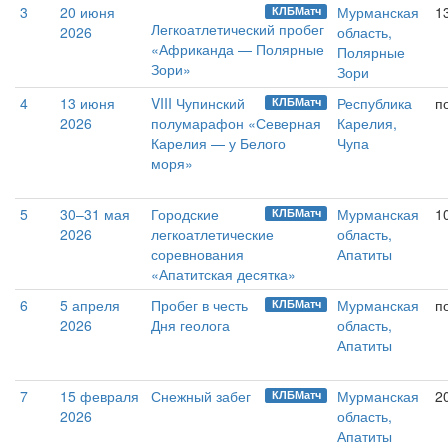
3
20 июня
Мурманская
1
КЛБМатч
Легкоатлетический пробег
2026
область,
«Африканда — Полярные
Полярные
Зори»
Зори
4
13 июня
VIII Чупинский
Республика
п
КЛБМатч
2026
полумарафон «Северная
Карелия,
Карелия — у Белого
Чупа
моря»
5
30–31 мая
Городские
Мурманская
1
КЛБМатч
2026
легкоатлетические
область,
соревнования
Апатиты
«Апатитская десятка»
6
5 апреля
Пробег в честь
Мурманская
п
КЛБМатч
2026
Дня геолога
область,
Апатиты
7
15 февраля
Снежный забег
Мурманская
2
КЛБМатч
2026
область,
Апатиты