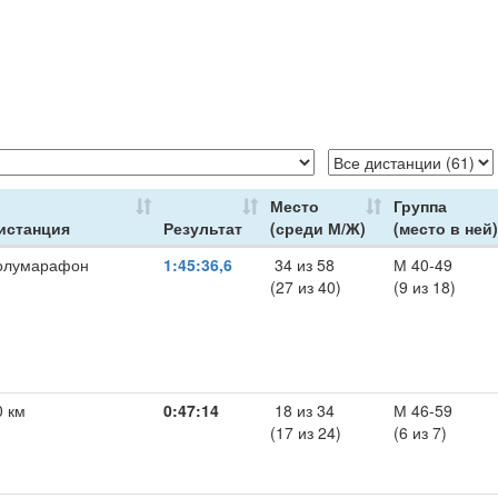
Место
Группа
истанция
Результат
(среди М/Ж)
(место в ней)
олумарафон
1:45:36,6
34 из 58
М 40-49
(27 из 40)
(9 из 18)
0 км
0:47:14
18 из 34
М 46-59
(17 из 24)
(6 из 7)