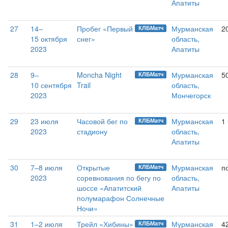
Апатиты
27
14–
Пробег «Первый
Мурманская
2
КЛБМатч
15 октября
снег»
область,
2023
Апатиты
28
9–
Moncha Night
Мурманская
5
КЛБМатч
10 сентября
Trail
область,
2023
Мончегорск
29
23 июля
Часовой бег по
Мурманская
1
КЛБМатч
2023
стадиону
область,
Апатиты
30
7–8 июля
Открытые
Мурманская
п
КЛБМатч
2023
соревнования по бегу по
область,
шоссе «Апатитский
Апатиты
полумарафон Солнечные
Ночи»
31
1–2 июля
Трейл «Хибины»
Мурманская
4
КЛБМатч