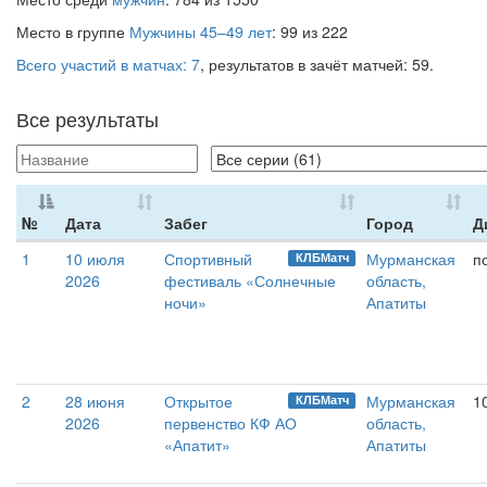
Место в группе
Мужчины 45–49 лет
: 99 из 222
Всего участий в матчах: 7
, результатов в зачёт матчей: 59.
Все результаты
№
Дата
Забег
Город
Д
1
10 июля
Спортивный
Мурманская
п
КЛБМатч
2026
фестиваль «Солнечные
область,
ночи»
Апатиты
2
28 июня
Открытое
Мурманская
1
КЛБМатч
2026
первенство КФ АО
область,
«Апатит»
Апатиты