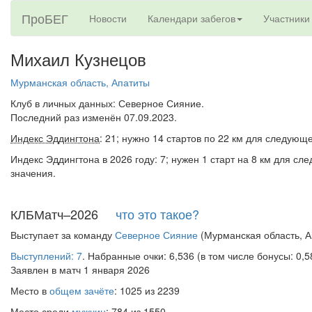
ПроБЕГ
Новости
Календари забегов
Участники
Михаил Кузнецов
Мурманская область, Апатиты
Клуб в личных данных: Северное Сияние.
Последний раз изменён 07.09.2023.
Индекс Эддингтона
: 21; нужно 14 стартов по 22 км для следующ
Индекс Эддингтона в 2026 году: 7; нужен 1 старт на 8 км для сл
значения.
КЛБМатч–2026
что это такое?
Выступает за команду
Северное Сияние
(Мурманская область, А
Выступлений: 7
. Набранные очки: 6,536 (в том числе бонусы: 0,5
Заявлен в матч 1 января 2026
Место в
общем зачёте
: 1025 из 2239
Место среди
мужчин
: 784 из 1550