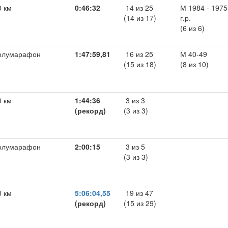
0 км
0:46:32
14 из 25
М 1984 - 1975
(14 из 17)
г.р.
(6 из 6)
олумарафон
1:47:59,81
16 из 25
М 40-49
(15 из 18)
(8 из 10)
0 км
1:44:36
3 из 3
(рекорд)
(3 из 3)
олумарафон
2:00:15
3 из 5
(3 из 3)
0 км
5:06:04,55
19 из 47
(рекорд)
(15 из 29)