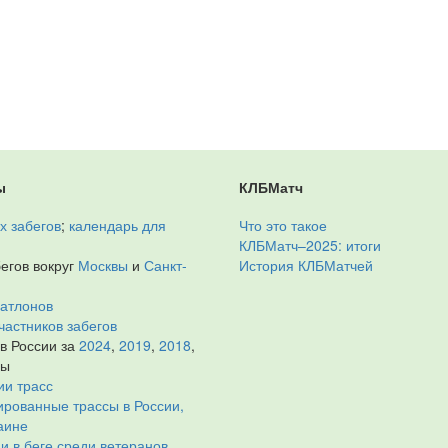
ы
КЛБМатч
х забегов
;
календарь для
Что это такое
КЛБМатч–2025: итоги
егов вокруг
Москвы
и
Санкт-
История КЛБМатчей
иатлонов
частников забегов
 в России за
2024
,
2019
,
2018
,
ды
ии трасс
рованные трассы в России,
аине
и в беге среди ветеранов