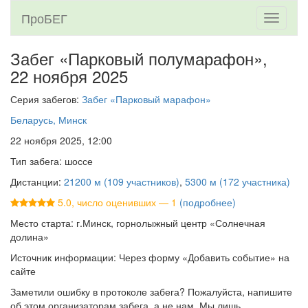
ПроБЕГ
Toggle
navigati
Забег «Парковый полумарафон»,
22 ноября 2025
Серия забегов:
Забег «Парковый марафон»
Беларусь, Минск
22 ноября 2025, 12:00
Тип забега: шоссе
Дистанции:
21200 м (109 участников)
,
5300 м (172 участника)
5.0, число оценивших — 1
(подробнее)
Место старта: г.Минск, горнолыжный центр «Солнечная
долина»
Источник информации: Через форму «Добавить событие» на
сайте
Заметили ошибку в протоколе забега? Пожалуйста, напишите
об этом организаторам забега, а не нам. Мы лишь