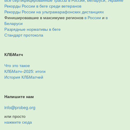
Все сертифицированные трассы в России, Беларуси, Украине
Рекорды России в беге среди ветеранов
Рекорды России на ультрамарафонских дистанциях
Финишировавшие в максимуме регионов
в России
и
в
Беларуси
Разрядные нормативы в беге
Стандарт протокола
КЛБМатч
Что это такое
КЛБМатч–2025: итоги
История КЛБМатчей
Напишите нам
info@probeg.org
или просто
нажмите сюда