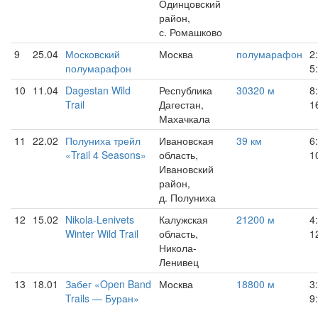
Одинцовский
район,
с. Ромашково
9
25.04
Московский
Москва
полумарафон
2
полумарафон
5
10
11.04
Dagestan Wild
Республика
30320 м
8
Trail
Дагестан,
1
Махачкала
11
22.02
Полуниха трейл
Ивановская
39 км
6
«Trail 4 Seasons»
область,
1
Ивановский
район,
д. Полуниха
12
15.02
Nikola-Lenivets
Калужская
21200 м
4
Winter Wild Trail
область,
1
Никола-
Ленивец
13
18.01
Забег «Open Band
Москва
18800 м
3
Trails — Буран»
9