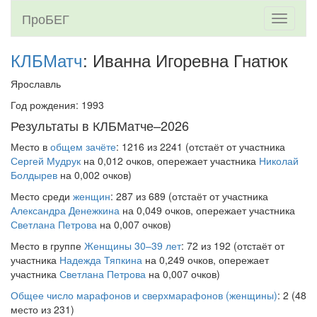
ПроБЕГ
Toggle
navigati
КЛБМатч
: Иванна Игоревна Гнатюк
Ярославль
Год рождения: 1993
Результаты в КЛБМатче–2026
Место в
общем зачёте
: 1216 из 2241 (отстаёт от участника
Сергей Мудрук
на 0,012 очков, опережает участника
Николай
Болдырев
на 0,002 очков)
Место среди
женщин
: 287 из 689 (отстаёт от участника
Александра Денежкина
на 0,049 очков, опережает участника
Светлана Петрова
на 0,007 очков)
Место в группе
Женщины 30–39 лет
: 72 из 192 (отстаёт от
участника
Надежда Тяпкина
на 0,249 очков, опережает
участника
Светлана Петрова
на 0,007 очков)
Общее число марафонов и сверхмарафонов (женщины)
: 2 (48
место из 231)