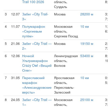
Trail 100 2026
область,
8
Суздаль
3
12.07
Забег «City Trail-
Москва
28200 м
3
3»
7
4
11.07
Полумарафон
Московская
10 км
1
«Сергиевым
область,
6
путём»
Сергиев Посад
5
21.06
Забег «City Trail —
Москва
19150 м
2
2»
7
6
12.06
Ночной
Ленинградская
53400 м
8
Ультрамарафон
область,
1
Crazy Owl «Вещий
Волхов
Олег»
7
31.05
Переславский
Ярославская
10 км
0
марафон
область,
5
«Александровские
Переславль-
версты»
Залесский
8
24.05
Забег «City Trail —
Московская
25100 м
3
1»
область,
7