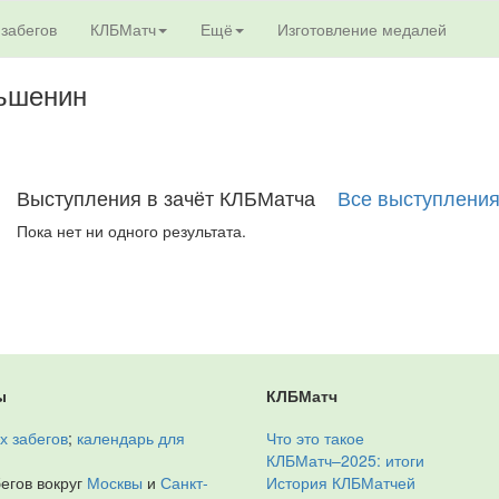
 забегов
КЛБМатч
Ещё
Изготовление медалей
ньшенин
Выступления в зачёт КЛБМатча
Все выступлени
Пока нет ни одного результата.
ы
КЛБМатч
х забегов
;
календарь для
Что это такое
КЛБМатч–2025: итоги
егов вокруг
Москвы
и
Санкт-
История КЛБМатчей