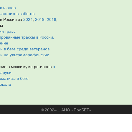
иатлонов
частников забегов
 в России за
2024
,
2019
,
2018
,
ды
ии трасс
рованные трассы в России,
аине
и в беге среди ветеранов
ии на ультрамарафонских
ие в максимуме регионов
в
ларуси
мативы в беге
окола
© 2002–... АНО «ПроБЕГ»