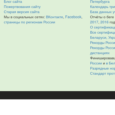
Блог сайта
Петербурга
Пожертвования сайту
Календарь тр
Старая версия сайта
База данных у
Мы в социальных сетях:
ВКонтакте
,
Facebook
,
Отчёты о беге
страницы по регионам России
2017
,
2016
го
О сертификац
Все сертифици
Беларуси, Укр
Рекорды Росси
Рекорды Росс
дистанциях
Финишировавш
России
и
в Бе
Разрядные нор
Стандарт прот