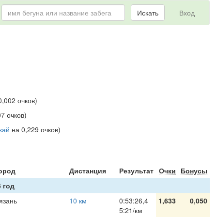
Искать
Вход
,002 очков)
7 очков)
кай
на 0,229 очков)
я
ород
Дистанция
Результат
Очки
Бонусы
 год
язань
10 км
0:53:26,4
1,633
0,050
5:21/км