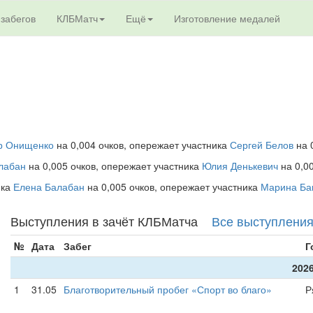
 забегов
КЛБМатч
Ещё
Изготовление медалей
р Онищенко
на 0,004 очков, опережает участника
Сергей Белов
на 0
лабан
на 0,005 очков, опережает участника
Юлия Денькевич
на 0,00
ика
Елена Балабан
на 0,005 очков, опережает участника
Марина Ба
Выступления в зачёт КЛБМатча
Все выступлени
№
Дата
Забег
Г
2026
1
31.05
Благотворительный пробег «Спорт во благо»
Р