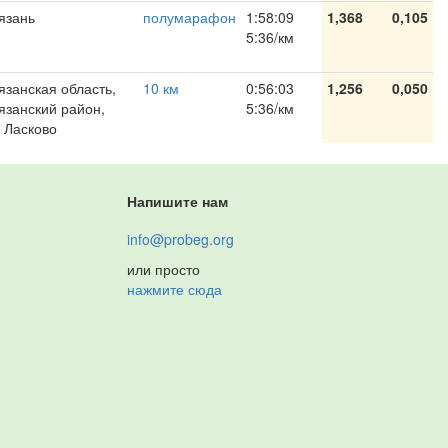
язань
полумарафон
1:58:09
1,368
0,105
5:36/км
язанская область,
10 км
0:56:03
1,256
0,050
язанский район,
5:36/км
. Ласково
Напишите нам
info@probeg.org
или просто
нажмите сюда