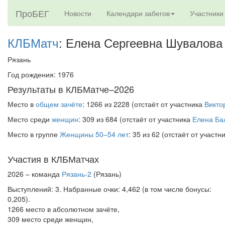
ПроБЕГ
Новости
Календари забегов
Участники
КЛБМатч
: Елена Сергеевна Шувалова
Рязань
Год рождения: 1976
Результаты в КЛБМатче–2026
Место в
общем зачёте
: 1266 из 2228 (отстаёт от участника
Викто
Место среди
женщин
: 309 из 684 (отстаёт от участника
Елена Ба
Место в группе
Женщины 50–54 лет
: 35 из 62 (отстаёт от участн
Участия в КЛБМатчах
2026 – команда
Рязань-2
(Рязань)
Выступлений: 3. Набранные очки: 4,462 (в том числе бонусы:
0,205).
1266 место в абсолютном зачёте,
309 место среди женщин,