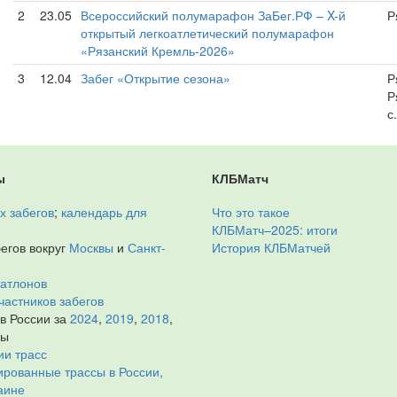
2
23.05
Всероссийский полумарафон ЗаБег.РФ – X-й
Р
открытый легкоатлетический полумарафон
«Рязанский Кремль-2026»
3
12.04
Забег «Открытие сезона»
Р
Р
с
ы
КЛБМатч
х забегов
;
календарь для
Что это такое
КЛБМатч–2025: итоги
егов вокруг
Москвы
и
Санкт-
История КЛБМатчей
иатлонов
частников забегов
 в России за
2024
,
2019
,
2018
,
ды
ии трасс
рованные трассы в России,
аине