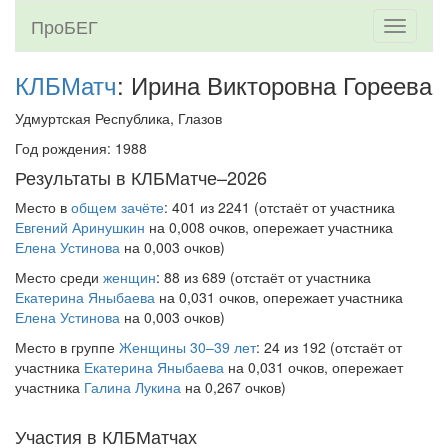
ПроБЕГ
Toggle
navigati
КЛБМатч
: Ирина Викторовна Гореева
Удмуртская Республика, Глазов
Год рождения: 1988
Результаты в КЛБМатче–2026
Место в
общем зачёте
: 401 из 2241 (отстаёт от участника
Евгений Аринушкин
на 0,008 очков, опережает участника
Елена Устинова
на 0,003 очков)
Место среди
женщин
: 88 из 689 (отстаёт от участника
Екатерина Яныбаева
на 0,031 очков, опережает участника
Елена Устинова
на 0,003 очков)
Место в группе
Женщины 30–39 лет
: 24 из 192 (отстаёт от
участника
Екатерина Яныбаева
на 0,031 очков, опережает
участника
Галина Лукина
на 0,267 очков)
Участия в КЛБМатчах