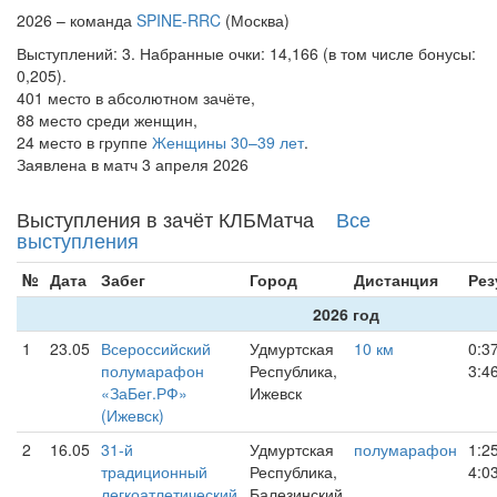
2026 – команда
SPINE-RRC
(Москва)
Выступлений: 3. Набранные очки: 14,166 (в том числе бонусы:
0,205).
401 место в абсолютном зачёте,
88 место среди женщин,
24 место в группе
Женщины 30–39 лет
.
Заявлена в матч 3 апреля 2026
Выступления в зачёт КЛБМатча
Все
выступления
№
Дата
Забег
Город
Дистанция
Рез
2026 год
1
23.05
Всероссийский
Удмуртская
10 км
0:3
полумарафон
Республика,
3:4
«ЗаБег.РФ»
Ижевск
(Ижевск)
2
16.05
31-й
Удмуртская
полумарафон
1:2
традиционный
Республика,
4:0
легкоатлетический
Балезинский