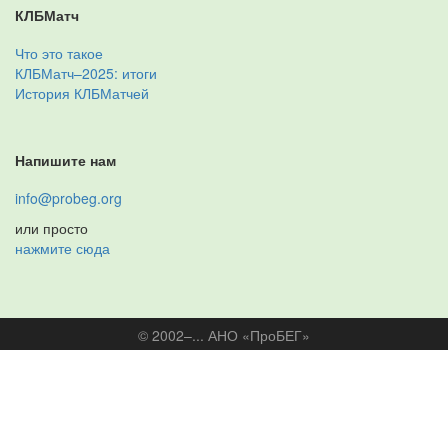
КЛБМатч
Что это такое
КЛБМатч–2025: итоги
История КЛБМатчей
Напишите нам
info@probeg.org
или просто
нажмите сюда
© 2002–... АНО «ПроБЕГ»