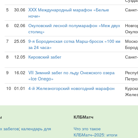
Сузда
5
30.06
XXX Международный марафон «Белые
Санкт
ночи»
6
02.06
Окуловский лесной полумарафон «Меж двух
Новго
столиц»
Окуло
7
25.05
9-я Бородинская сотка Марш-бросок «100 км
Моско
за 24 часа»
Бород
8
12.05
Кировский забег
Санкт
9
16.02
VII Зимний забег по льду Онежского озера
Респу
«Ice Onego»
Петро
10
01.01
4-й Железногорский новогодний марафон
Курска
Желез
ы
КЛБМатч
х забегов
;
календарь для
Что это такое
КЛБМатч–2025: итоги