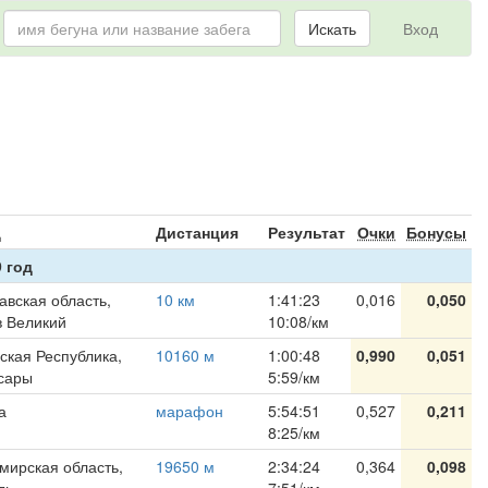
Искать
Вход
я
д
Дистанция
Результат
Очки
Бонусы
 год
авская область,
10 км
1:41:23
0,016
0,050
в Великий
10:08/км
ская Республика,
10160 м
1:00:48
0,990
0,051
сары
5:59/км
а
марафон
5:54:51
0,527
0,211
8:25/км
мирская область,
19650 м
2:34:24
0,364
0,098