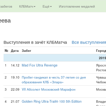
 забегов
КЛБМатч
Ещё
Изготовление медалей
еева
Выступления в зачёт КЛБМатча
Все выступлени
№
Дата
Забег
Горо
2019
1
14.12
Mad Fox Ultra Revenge
Яросл
Росто
2
19.10
Пробег-гандикап в честь 37-летия со дня
Чуваш
образования КЛБ «Элара»
Чебок
3
22.09
VII Абсолют Московский Марафон
Москв
4
21.07
Golden Ring Ultra-Trail® 100 5th Edition
Влади