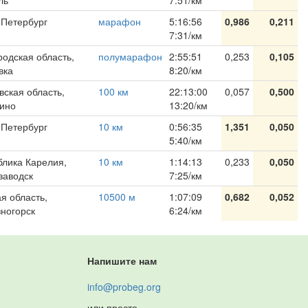
ль
7:51/км
-Петербург
марафон
5:16:56
0,986
0,211
7:31/км
родская область,
полумарафон
2:55:51
0,253
0,105
вка
8:20/км
вская область,
100 км
22:13:00
0,057
0,500
ино
13:20/км
-Петербург
10 км
0:56:35
1,351
0,050
5:40/км
блика Карелия,
10 км
1:14:13
0,233
0,050
заводск
7:25/км
я область,
10500 м
1:07:09
0,682
0,052
ногорск
6:24/км
Напишите нам
info@probeg.org
или просто