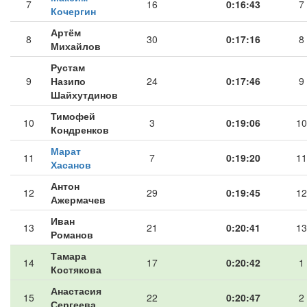
7
16
0:16:43
7
Кочергин
Артём
8
30
0:17:16
8
Михайлов
Рустам
9
Назипо
24
0:17:46
9
Шайхутдинов
Тимофей
10
3
0:19:06
10
Кондренков
Марат
11
7
0:19:20
11
Хасанов
Антон
12
29
0:19:45
12
Ажермачев
Иван
13
21
0:20:41
13
Романов
Тамара
14
17
0:20:42
1
Костякова
Анастасия
15
22
0:20:47
2
Сергеева