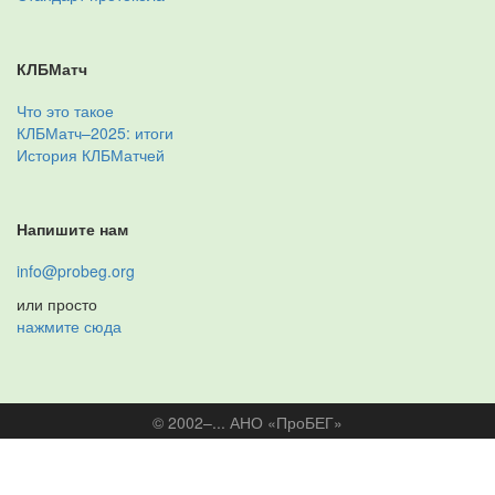
КЛБМатч
Что это такое
КЛБМатч–2025: итоги
История КЛБМатчей
Напишите нам
info@probeg.org
или просто
нажмите сюда
© 2002–... АНО «ПроБЕГ»