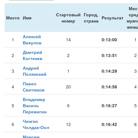
Мес
Стартовый
Город,
сре
Место
Имя
Результат
номер
страна
мужч
жен
Алексей
1
14
0:13:00
1
Викулов
Дмитрий
2
2
0:13:51
2
Когтенев
Андрей
3
1
0:14:29
3
Полянский
Павел
4
20
0:14:58
4
Светюков
Владимир
5
Василь
6
0:16:27
5
Пережигин
Чингис
6
12
0:16:42
6
Чолдак-Оол
Максим