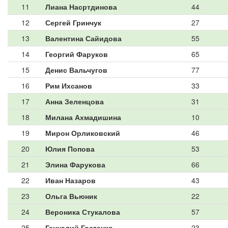
11
Лиана Насртдинова
44
12
Сергей Гринчук
27
13
Валентина Сайидова
55
14
Георгий Фаруков
65
15
Денис Вальчугов
77
16
Рим Ихсанов
33
17
Анна Зеленцова
31
18
Милана Ахмадишина
10
19
Мирон Орликовский
46
20
Юлия Попова
53
21
Элина Фарукова
66
22
Иван Назаров
43
23
Ольга Вьюник
22
24
Вероника Стукалова
57
25
Геннадий Гостенко
23