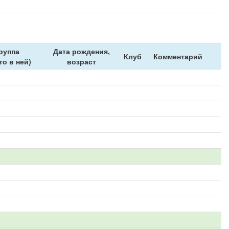
руппа
Дата рождения,
Клуб
Комментарий
то в ней)
возраст