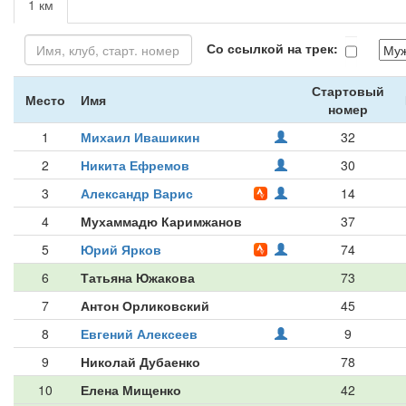
1 км
Со ссылкой на трек:
Стартовый
Место
Имя
номер
1
Михаил Ивашикин
32
2
Никита Ефремов
30
3
Александр Варис
14
4
Мухаммадю Каримжанов
37
5
Юрий Ярков
74
6
Татьяна Южакова
73
7
Антон Орликовский
45
8
Евгений Алексеев
9
9
Николай Дубаенко
78
10
Елена Мищенко
42