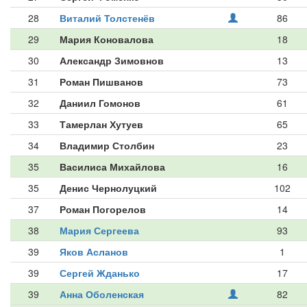
28
Виталий Толстенёв
86
29
Мария Коновалова
18
30
Александр Зимовнов
13
31
Роман Пишванов
73
32
Даниил Гомонов
61
33
Тамерлан Хутуев
65
34
Владимир Столбин
23
35
Василиса Михайлова
16
35
Денис Чернолуцкий
102
37
Роман Погорелов
14
38
Мария Сергеева
93
39
Яков Асланов
1
39
Сергей Жданько
17
39
Анна Оболенская
82