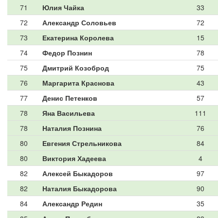
71
Юлия Чайка
33
72
Александр Соловьев
72
73
Екатерина Королева
15
74
Федор Познин
78
75
Дмитрий Козоброд
75
76
Маргарита Краснова
43
77
Денис Петенков
57
78
Яна Васильева
111
78
Наталия Познина
76
80
Евгения Стрельникова
84
80
Виктория Хадеева
4
82
Алексей Быкадоров
97
82
Наталия Быкадорова
90
84
Александр Редин
35