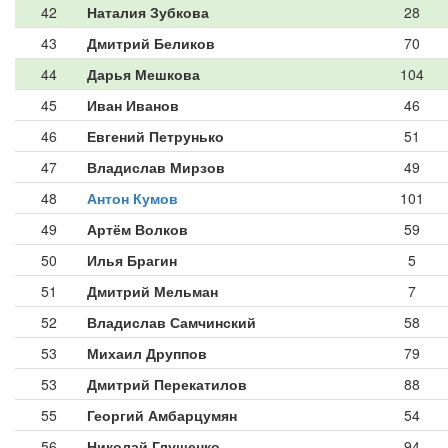
42
Наталия Зубкова
28
43
Дмитрий Беликов
70
44
Дарья Мешкова
104
45
Иван Иванов
46
46
Евгений Петрунько
51
47
Владислав Мирзов
49
48
Антон Кумов
101
49
Артём Волков
59
50
Илья Брагин
5
51
Дмитрий Мельман
7
52
Владислав Самчинский
58
53
Михаил Друппов
79
53
Дмитрий Перекатилов
88
55
Георгий Амбарцумян
54
56
Николай Глущенко
94