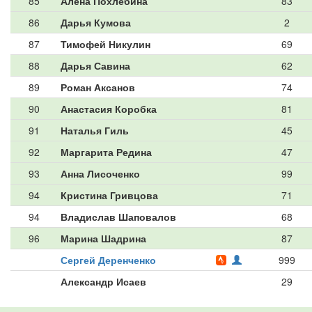
85
Алена Похлебина
83
86
Дарья Кумова
2
87
Тимофей Никулин
69
88
Дарья Савина
62
89
Роман Аксанов
74
90
Анастасия Коробка
81
91
Наталья Гиль
45
92
Маргарита Редина
47
93
Анна Лисоченко
99
94
Кристина Гривцова
71
94
Владислав Шаповалов
68
96
Марина Шадрина
87
Сергей Деренченко
999
Александр Исаев
29