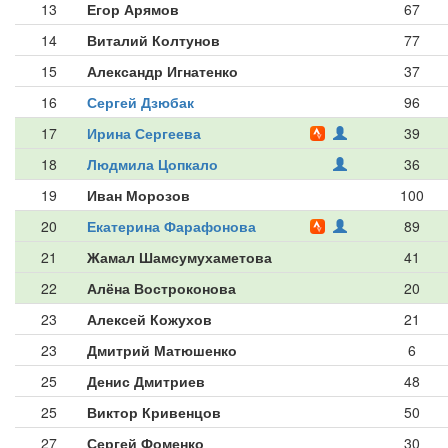
13
Егор Арямов
67
14
Виталий Колтунов
77
15
Александр Игнатенко
37
16
Сергей Дзюбак
96
17
Ирина Сергеева
39
18
Людмила Цопкало
36
19
Иван Морозов
100
20
Екатерина Фарафонова
89
21
Жамал Шамсумухаметова
41
22
Алёна Востроконова
20
23
Алексей Кожухов
21
23
Дмитрий Матюшенко
6
25
Денис Дмитриев
48
25
Виктор Кривенцов
50
27
Сергей Фоменко
30