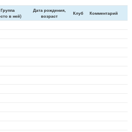
Группа
Дата рождения,
Клуб
Комментарий
есто в ней)
возраст