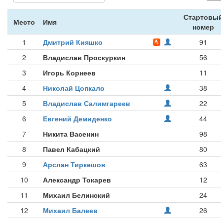
Стартовы
Место
Имя
номер
1
Дмитрий Кияшко
91
2
Владислав Проскуркин
56
3
Игорь Корнеев
11
4
Николай Цопкало
38
5
Владислав Салимгареев
22
6
Евгений Демиденко
44
7
Никита Васенин
98
8
Павел Кабацкий
80
9
Арслан Тиркешов
63
10
Александр Токарев
12
11
Михаил Белинский
24
12
Михаил Балеев
26