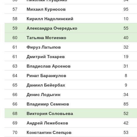
57
Михаил Курносов
95
58
Кирилл Надолинский
10
59
Александра Очередько
55
60
Татьяна Мотиенко
40
61
Фируз Латыпов
32
61
Дмитрий Токарев
19
63
Владислав Арсенов
31
64
Ринат Баранкулов
8
65
Даниил Бейербах
9
66
Денис Лодыгин
34
66
Владимир Семенов
85
68
Виктория Соловьева
52
69
Андрей Лежебоков
42
70
Константин Слепцов
53