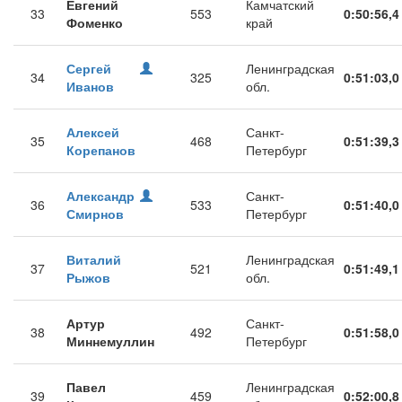
Евгений
Камчатский
33
553
0:50:56,4
Фоменко
край
Сергей
Ленинградская
34
325
0:51:03,0
Иванов
обл.
Алексей
Санкт-
35
468
0:51:39,3
Корепанов
Петербург
Александр
Санкт-
36
533
0:51:40,0
Смирнов
Петербург
Виталий
Ленинградская
37
521
0:51:49,1
Рыжов
обл.
Артур
Санкт-
38
492
0:51:58,0
Миннемуллин
Петербург
Павел
Ленинградская
39
459
0:52:00,8