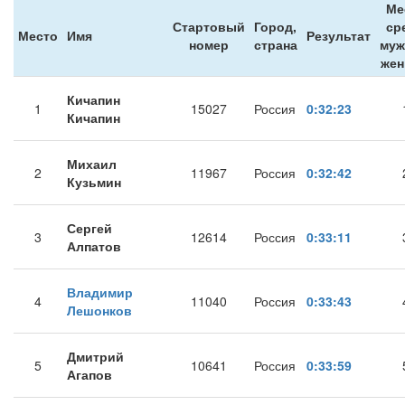
Ме
Стартовый
Город,
ср
Место
Имя
Результат
номер
страна
муж
же
Кичапин
1
15027
Россия
0:32:23
Кичапин
Михаил
2
11967
Россия
0:32:42
Кузьмин
Сергей
3
12614
Россия
0:33:11
Алпатов
Владимир
4
11040
Россия
0:33:43
Лешонков
Дмитрий
5
10641
Россия
0:33:59
Агапов