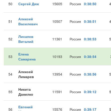
50
Сергей Дюк
15605
Россия
0:38:50
Алексей
51
10507
Россия
0:38:51
Василевич
Лисапов
52
11361
Россия
0:38:53
Виталий
Елена
53
10193
Россия
0:38:54
Самарина
Алексей
54
13954
Россия
0:38:56
Лимарев
Никита
55
11591
Россия
0:39:12
Данилко
Евгений
56
15576
Россия
0:39:17