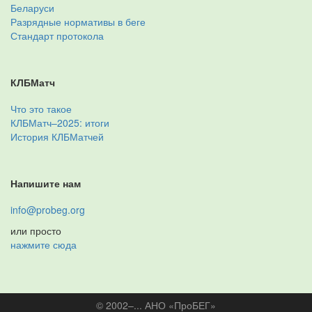
Беларуси
Разрядные нормативы в беге
Стандарт протокола
КЛБМатч
Что это такое
КЛБМатч–2025: итоги
История КЛБМатчей
Напишите нам
info@probeg.org
или просто
нажмите сюда
© 2002–... АНО «ПроБЕГ»