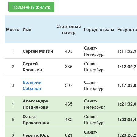
Применить фильтр
Стартовый
Место
Имя
Город, страна
Результа
номер
Санкт-
1
Сергей Митин
403
1:11:52,9
Петербург
Сергей
Санкт-
2
336
1:12:09,2
Крошкин
Петербург
Валерий
Санкт-
3
507
1:17:03,0
Сабанов
Петербург
Александра
Санкт-
4
465
1:21:32,0
Позднякова
Петербург
Ольга
Санкт-
5
482
1:23:05,4
Прокопович
Петербург
Санкт-
6
Лариса Юрк
621
1:23:26,2