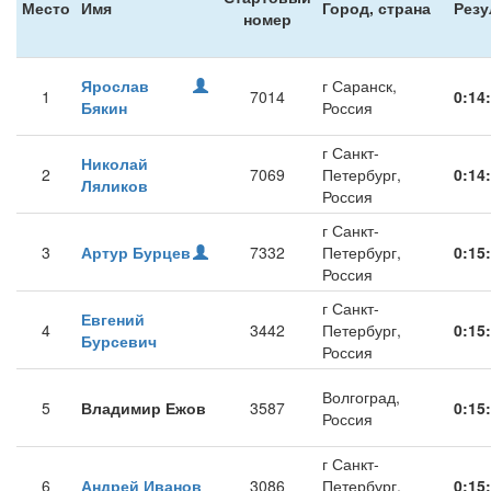
Место
Имя
Город, страна
Резу
номер
Ярослав
г Саранск,
1
7014
0:14
Бякин
Россия
г Санкт-
Николай
2
7069
Петербург,
0:14
Ляликов
Россия
г Санкт-
3
Артур Бурцев
7332
Петербург,
0:15
Россия
г Санкт-
Евгений
4
3442
Петербург,
0:15
Бурсевич
Россия
Волгоград,
5
Владимир Ежов
3587
0:15
Россия
г Санкт-
6
Андрей Иванов
3086
Петербург,
0:15