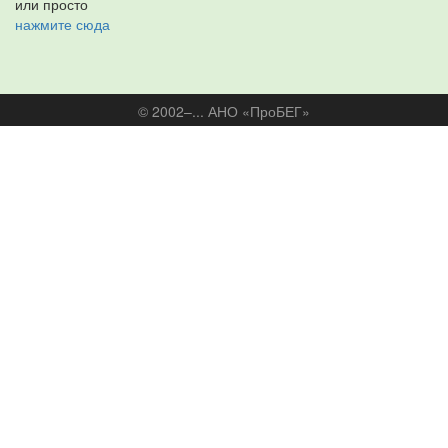
или просто
нажмите сюда
© 2002–... АНО «ПроБЕГ»