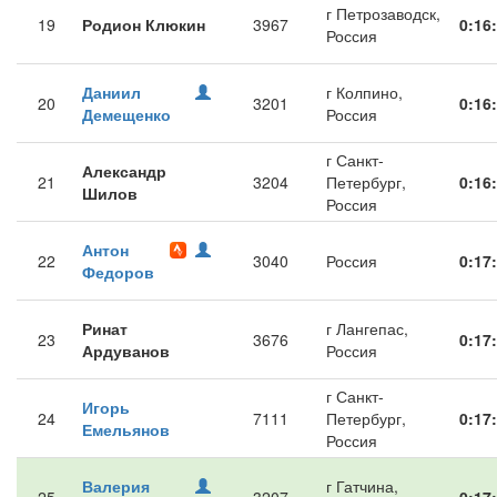
г Петрозаводск,
19
Родион Клюкин
3967
0:16
Россия
Даниил
г Колпино,
20
3201
0:16
Демещенко
Россия
г Санкт-
Александр
21
3204
Петербург,
0:16
Шилов
Россия
Антон
22
3040
Россия
0:17
Федоров
Ринат
г Лангепас,
23
3676
0:17
Ардуванов
Россия
г Санкт-
Игорь
24
7111
Петербург,
0:17
Емельянов
Россия
Валерия
г Гатчина,