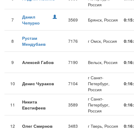
Россия
Данил
7
3569
Брянск, Россия
0:15
Чепурко
Рустам
8
7176
г Омск, Россия
0:16
Мендубаев
9
Алексей Габов
7190
Вельск, Россия
0:16
г Санкт-
10
Денис Чураков
7104
Петербург,
0:16
Россия
г Санкт-
Никита
11
3589
Петербург,
0:16
Евстифеев
Россия
12
Олег Смирнов
3483
г Тверь, Россия
0:16