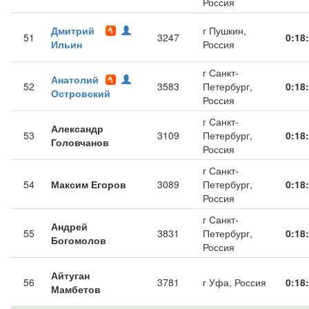
Россия
Дмитрий
г Пушкин,
51
3247
0:18
Ильин
Россия
г Санкт-
Анатолий
52
3583
Петербург,
0:18
Островский
Россия
г Санкт-
Александр
53
3109
Петербург,
0:18
Головчанов
Россия
г Санкт-
54
Максим Егоров
3089
Петербург,
0:18
Россия
г Санкт-
Андрей
55
3831
Петербург,
0:18
Богомолов
Россия
Айтуган
56
3781
г Уфа, Россия
0:18
Мамбетов